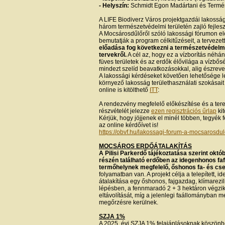
- Helyszín:
Schmidt Egon Madártani és Termés
A LIFE Biodiverz Város projektgazdái lakossá
három természetvédelmi területén zajló fejlesz
A Mocsárosdűlőről szóló lakossági fórumon e
bemutatják a program célkitűzéseit, a tervezet
előadása fog következni a természetvédelmi
tervekről.
A cél az, hogy ez a vízborítás néhá
füves területek és az erdők élővilága a vízbő
mindezt szelíd beavatkozásokkal, alig észreve
A lakossági kérdéseket követően lehetősége l
környező lakosság területhasználati szokásait 
online is kitölthető
ITT
:
A rendezvény megfelelő előkészítése és a te
részvételét jelezze
ezen regisztrációs űrlap
kit
Kérjük, hogy jöjjenek el minél többen, tegyék f
az online kérdőívet is!
https://obvf.hu/lakossagi-forum-a-mocsarosdul
MOCSÁROS ERDŐÁTALAKÍTÁS
A Pilisi Parkerdő tájékoztatása szerint októ
részén található erdőben az idegenhonos faf
termőhelynek megfelelő, őshonos fa- és cse
folyamatban van. A projekt célja a telepített, 
átalakítása egy őshonos, fajgazdag, klímarezil
lépésben, a fennmaradó 2 + 3 hektáron végzi
eltávolítását, míg a jelenlegi faállományban 
megőrzésre kerülnek.
SZJA 1%
A 2025. évi SZJA 1% felajánlásoknak köszön