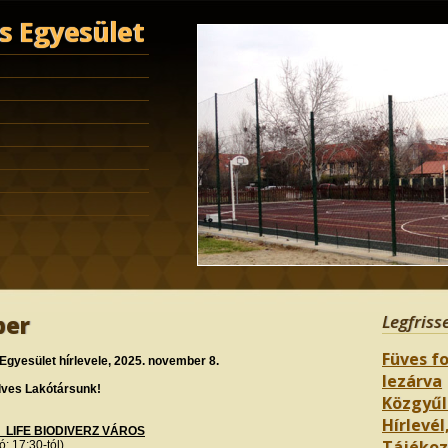
 Egyesület
ber
Legfriss
Füves fo
yesület hírlevele, 2025. november 8.
lezárva
ves Lakótársunk!
Közgyűl
Hírlevél,
LIFE BIODIVERZ VÁROS
Tájékozt
: 17:30-tól)