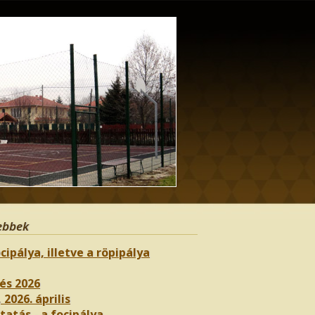
ebbek
cipálya, illetve a röpipálya
és 2026
 2026. április
atás - a focipálya