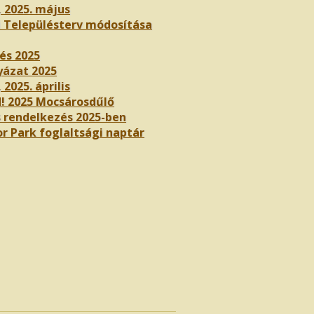
, 2025. május
i Településterv módosítása
és 2025
yázat 2025
 2025. április
! 2025 Mocsárosdűlő
 rendelkezés 2025-ben
r Park foglaltsági naptár