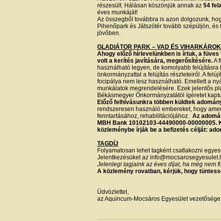
részesült. Hálásan köszönjük annak az
54 fel
éves munkáját!
Az összegből továbbra is azon dolgozunk, hogy
Pihenőpark és Játszótér tovább szépüljön, és
jövőben.
GLADIÁTOR PARK – VAD ÉS VIHARKÁROK
Ahogy előző hírlevelünkben is írtuk, a füves
volt a kerítés javítására, megerősítésére.
A f
használható legyen, de komolyabb felújításra l
önkormányzattal a felújítás részleteiről. A fel
focipálya nem lesz használható. Emellett a nyár
munkálatok megrendelésére. Ezek jelentős plu
Békásmegyer Önkormányzatától ígéretet kapt
Előző felhívásunkra többen küldtek adomány
rendszeresen használó embereket, hogy amenn
fenntartásához, rehabilitációjához.
Az adomány
MBH Bank 10102103-44490000-00000005. Kös
közleménybe írják be a befizetés célját: ad
TAGDÍJ
Folyamatosan lehet tagként csatlakozni egye
Jelentkezésüket az info@mocsarosegyesulet.h
Jelenlegi tagjaink az éves díjat, ha még nem f
A közlemény rovatban, kérjük, hogy tüntessék
Üdvözlettel,
az Aquincum-Mocsáros Egyesület vezetőség