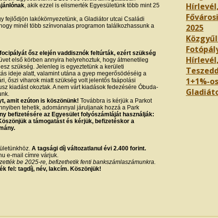
Hírlevél
ajánlónak
, akik ezzel is elismerték Egyesületünk több mint 25
Főváros
 fejlődjön lakókörnyezetünk, a Gladiátor utcai Családi
 hogy minél több színvonalas programon találkozhassunk a
2025
Közgyűl
Fotópál
 focipályát ősz elején vaddisznók feltúrták, ezért szükség
Hírlevél,
üvet első körben annyira helyrehoztuk, hogy átmenetileg
esz szükség. Jelenleg is egyeztetünk a kerületi
Teszedd
újítás ideje alatt, valamint utána a gyep megerősödéséig a
1+1%-os
i, őszi viharok miatt szükség volt jelentős faápolási
sz kiadást okoztak. A nem várt kiadások fedezésére Óbuda-
Gladiáto
unk.
t, amit ezúton is köszönünk!
Továbbra is kérjük a Parkot
yiben tehetik, adománnyal járuljanak hozzá a Park
 befizetésére az Egyesület folyószámláját használják:
zönjük a támogatást és kérjük, befizetéskor a
omány.
sületünkhöz.
A tagsági díj változatlanul évi 2.400 forint.
u e-mail címre várjuk.
izették be 2025-re, befizethetik fenti bankszámlaszámunkra.
 fel: tagdíj, név, lakcím. Köszönjük!
e