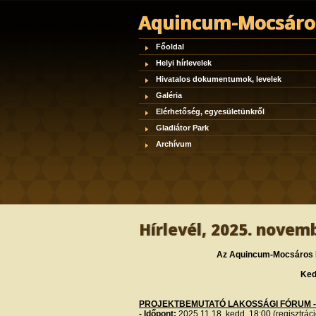
Aquincum-Mocsáros
Főoldal
Helyi hírlevelek
Hivatalos dokumentumok, levelek
Galéria
Elérhetőség, egyesületünkről
Gladiátor Park
Archívum
Hírlevél, 2025. novem
Az Aquincum-Mocsáros Eg
Ked
PROJEKTBEMUTATÓ LAKOSSÁGI FÓRUM - 
- Időpont:
2025.11.18, kedd, 18:00 (regisztráció