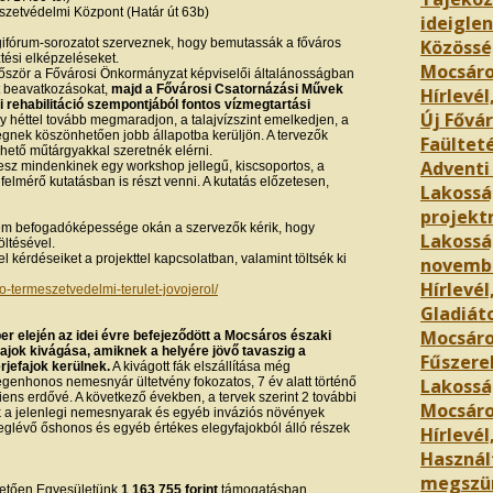
zetvédelmi Központ (Határ út 63b)
ideigle
gifórum-sorozatot szerveznek, hogy bemutassák a főváros
Közössé
tési elképzeléseket.
Mocsár
lőször a Fővárosi Önkormányzat képviselői általánosságban
t beavatkozásokat,
majd a Fővárosi Csatornázási Művek
Hírlevél
 rehabilitáció szempontjából fontos vízmegtartási
Új Fővár
ny héttel tovább megmaradjon, a talajvízszint emelkedjen, a
ségnek köszönhetően jobb állapotba kerüljön. A tervezők
Faültet
hető műtárgyakkal szeretnék elérni.
Adventi
esz mindenkinek egy workshop jellegű, kiscsoportos, a
felmérő kutatásban is részt venni. A kutatás előzetesen,
Lakosság
projekt
rem befogadóképessége okán a szervezők kérik, hogy
Lakossá
öltésével.
el kérdéseiket a projekttel kapcsolatban, valamint töltsék ki
novemb
Hírlevél
o-termeszetvedelmi-terulet-jovojerol/
Gladiáto
Mocsáro
ber elején az idei évre befejeződött a Mocsáros északi
ajok kivágása, amiknek a helyére jövő tavaszig a
Fűszere
rjefajok kerülnek.
A kivágott fák elszállítása még
idegenhonos nemesnyár ültetvény fokozatos, 7 év alatt történő
Lakossá
iens erdővé. A következő években, a tervek szerint 2 további
Mocsár
k a jelenlegi nemesnyarak és egyéb inváziós növények
meglévő őshonos és egyéb értékes elegyfajokból álló részek
Hírlevél,
Használ
megszü
hetően Egyesületünk
1 163 755 forint
támogatásban