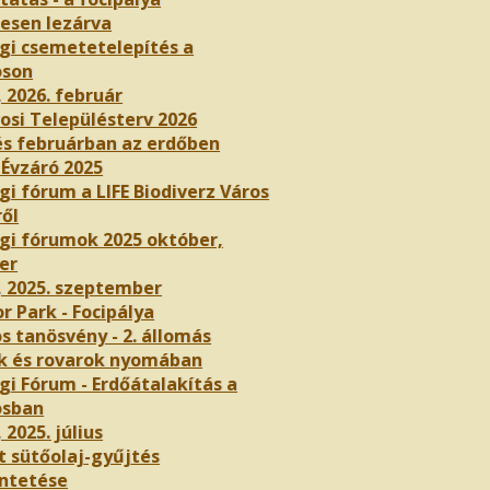
nesen lezárva
gi csemetetelepítés a
oson
, 2026. február
osi Településterv 2026
és februárban az erdőben
 Évzáró 2025
i fórum a LIFE Biodiverz Város
ről
gi fórumok 2025 október,
er
, 2025. szeptember
r Park - Focipálya
s tanösvény - 2. állomás
k és rovarok nyomában
gi Fórum - Erdőátalakítás a
osban
 2025. július
t sütőolaj-gyűjtés
ntetése