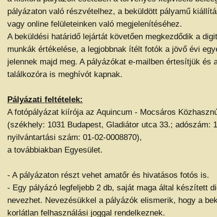
pályázaton való részvételhez, a beküldött pályamű kiállít
vagy online felületeinken való megjelenítéséhez.
A beküldési határidő lejártát követően megkezdődik a digit
munkák értékelése, a legjobbnak ítélt fotók a jövő évi egy
jelennek majd meg. A pályázókat e-mailben értesítjük és
találkozóra is meghívót kapnak.
Pályázati feltételek:
A fotópályázat kiírója az Aquincum - Mocsáros Közhaszn
(székhely: 1031 Budapest, Gladiátor utca 33.; adószám: 
nyilvántartási szám: 01-02-0008870),
a továbbiakban Egyesület.
- A pályázaton részt vehet amatőr és hivatásos fotós is.
- Egy pályázó legfeljebb 2 db, saját maga által készített di
nevezhet. Nevezésükkel a pályázók elismerik, hogy a bekül
korlátlan felhasználási joggal rendelkeznek.