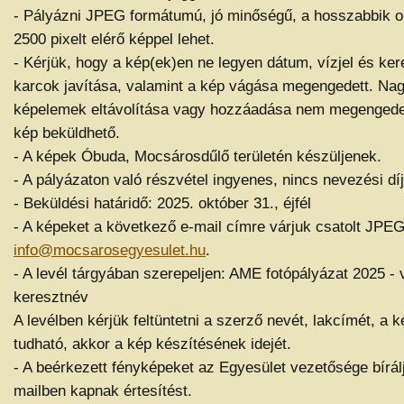
- Pályázni JPEG formátumú, jó minőségű, a hosszabbik 
2500 pixelt elérő képpel lehet.
- Kérjük, hogy a kép(ek)en ne legyen dátum, vízjel és kere
karcok javítása, valamint a kép vágása megengedett. Na
képelemek eltávolítása vagy hozzáadása nem megengedet
kép beküldhető.
- A képek Óbuda, Mocsárosdűlő területén készüljenek.
- A pályázaton való részvétel ingyenes, nincs nevezési díj
- Beküldési határidő: 2025. október 31., éjfél
- A képeket a következő e-mail címre várjuk csatolt JPEG 
info@mocsarosegyesulet.hu
.
- A levél tárgyában szerepeljen: AME fotópályázat 2025 -
keresztnév
A levélben kérjük feltüntetni a szerző nevét, lakcímét, a 
tudható, akkor a kép készítésének idejét.
- A beérkezett fényképeket az Egyesület vezetősége bírálj
mailben kapnak értesítést.