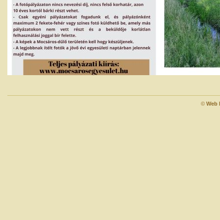
©
Web 