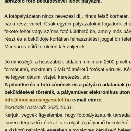
ábrázoló fotó beküldésével lehet pályázni.
A fotópályázaton nincs nevezési díj, nincs felső korhatár,
bárki részt vehet. Csak egyéni pályázatokat fogadunk el 
fekete-fehér vagy színes fotó küldhető be, amely más pá
részt és a beküldője korlátlan felhasználási joggal bír fele
Mocsáros-dűlő területén készüljenek.
Jó minőségű, a hosszabbik oldalon minimum 2500 pixelt 
formátumú, maximum 5 MB fájlméretű fotókat várunk. Kér
ne legyen dátum, vízjel, keretezés, stb.
A jelentkezés a fotó címének és a pályázó adatainak (n
beküldésével történik, a pályaművet elektronikus úton 
info@mocsarosegyesulet.hu
e-mail címre.
Beküldési határidő: 2025.10.31.
Kérjük, vegyék figyelembe, hogy fotópályázatunk társadal
ismeretterjesztő célokat is szolgál. A pályamű beküldését
a kiskorú pályázók esetében a törvényes képviselő belee