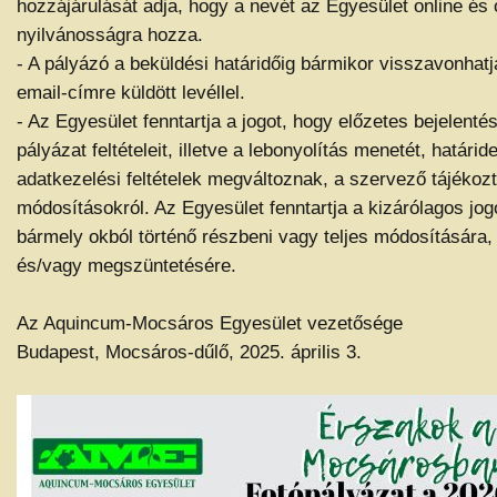
hozzájárulását adja, hogy a nevét az Egyesület online és of
nyilvánosságra hozza.
- A pályázó a beküldési határidőig bármikor visszavonhatja
email-címre küldött levéllel.
- Az Egyesület fenntartja a jogot, hogy előzetes bejelenté
pályázat feltételeit, illetve a lebonyolítás menetét, határi
adatkezelési feltételek megváltoznak, a szervező tájékozt
módosításokról. Az Egyesület fenntartja a kizárólagos jog
bármely okból történő részbeni vagy teljes módosítására,
és/vagy megszüntetésére.
Az Aquincum-Mocsáros Egyesület vezetősége
Budapest, Mocsáros-dűlő, 2025. április 3.