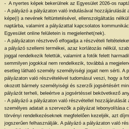
- A nyertes képek bekerülnek az Egyesület 2026-os napt
- A pályázó a pályázaton való indulásával hozzájárulását 
képe(i) a nevének feltüntetésével, ellenszolgáltatás nélkül
naptárba, valamint a pályázattal kapcsolatos kommunikác
Egyesület online felületein is megjelenhet(nek).
- A pályázaton résztvevő elfogadja a részvételi feltételeke
a pályázó szellemi termékei, azaz korlátozás nélkül, szab
joggal rendelkezik felettük, valamint a fotók felett harma
semmilyen jogokkal nem rendelkezik, továbbá a megjele
esetleg látható személy személyiségi jogait nem sérti. A 
pályázaton való részvételével tudomásul veszi, hogy a f
okozott bármely személyiségi és szerzői jogsértésért min
pályázót terheli, beleértve a jogsértéssel bekövetkező any
- A pályázó a pályázaton való részvétellel hozzájárulását 
személyes adatait a szervezők a pályázat lebonyolítása c
törvényi rendelkezéseknek megfelelően kezeljék, azt díj
jogszerűen felhasználják. A pályázó a pályázaton való rés