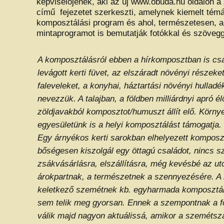
képviselőjének, aki az új www.obuda.hu oldalon a 
című fejezetet szerkeszti, amelynek kiemelt témá
komposztálási program és ahol, természetesen, a
mintaprogramot is bemutatják fotókkal és szöveg
A komposztálásról ebben a hírkomposztban is csa
levágott kerti füvet, az elszáradt növényi részeket,
faleveleket, a konyhai, háztartási növényi hullad
nevezzük. A talajban, a földben milliárdnyi apró él
zöldjavakból komposztot/humuszt állít elő. Körny
egyesületünk is a helyi komposztálást támogatja.
Egy árnyékos kerti sarokban elhelyezett kompos
bőségesen kiszolgál egy öttagú családot, nincs 
zsákvásárlásra, elszállításra, még kevésbé az ut
árokpartnak, a természetnek a szennyezésére. A
keletkező szemétnek kb. egyharmada komposztál
sem telik meg gyorsan. Ennek a szempontnak a f
válik majd nagyon aktuálissá, amikor a szemétszál