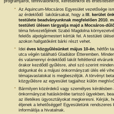
programjairól, tennivalóinkról, kéréseinkről és értesítései
Az Aquincum-Mocsáros Egyesület vezetősége ismé
az érdeklődő lakótársakat, hogy a
III. kerület ö
testülete beadványunknak megfelelően 2010. m
testületi ülésen tárgyalja majd a Mocsáros-dűlő
téma felvezetőjének Szabó Magdolna környezetv
felelős alpolgármestert kértük fel. A testületi ülés
azokon hallgatóként bárki részt vehet.
Idei
éves közgyűlésünket május 10-én
, hétfőn t
utca végén található Gladiátor Étteremben. Minde
és valamennyi érdeklődő lakót feltétlenül elvárunk
órakor kezdődő gyűlésre, ahol szó szerint minde
dolgunkat és a májusi önkormányzati ülés elé vih
témajavaslatokat is megbeszéljük. A törvényt beta
közgyűlésre az egyesület tagjaihoz külön meghívót
Bármilyen közérdekű vagy személyes kérdésben 
önkormányzat hatáskörébe tartozó ügyekben, bea
az illetékes ügyosztályokat megkeresni. Kérjük, 
éljenek a lehetőséggel! Egyesületünk rendszeres
informálója a hivatalnak.