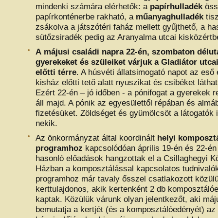
mindenki számára elérhetők: a
papírhulladék
öss
papírkonténerbe rakható, a
műanyaghulladék
tis
zsákolva a játszótéri faház mellett gyűjthető, a ha
sütőzsiradék pedig az Aranyalma utcai kisközértb
A
májusi családi napra 22-én, szombaton délutá
gyerekeket és szüleiket várjuk a Gladiátor utca
előtti térre
. A húsvéti állatsimogató napot az eső
kisház előtti tető alatt nyuszikat és csibéket látha
Ezért 22-én – jó időben - a pónifogat a gyerekek 
áll majd. A pónik az egyesülettől répában és almá
fizetésüket. Zöldséget és gyümölcsöt a látogatók 
nekik.
Az önkormányzat által koordinált
helyi komposztá
programhoz
kapcsolódóan április 19-én és 22-én
hasonló előadások hangzottak el a Csillaghegyi K
Házban a komposztálással kapcsolatos tudnivalók
programhoz már tavaly ősszel csatlakozott közül
kerttulajdonos, akik kertenként 2 db komposztáló
kaptak. Közülük várunk olyan jelentkezőt, aki máj
bemutatja a kertjét (és a komposztálóedényét) a