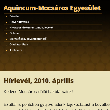
Aquincum-Mocsáros Egyesület
Főoldal
Helyi hírlevelek
Hivatalos dokumentumok, levelek
Galéria
Elérhetőség, egyesületünkről
Gladiátor Park
Archívum
Hírlevél, 2010. április
Kedves Mocsáros-dűlői Lakótársaink!
Ezúttal is pontokba gyűjtve adunk tájékoztatást a követk