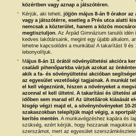
közértben vagy aznap a játszótéren.
Kérjük, aki teheti,
jöjjön május 8-án 9 órakor az
vagy a játszótérre, esetleg a Prés utca alatti k
nemcsak a közterület, hanem a közös mocsárosi
megtisztuljon
. Az Árpád Gimnázium tanulói idén i
kedves lakótársaink, megint egy újabb alkalom, a
lehetne kapcsolódni a munkába! A takarítást 9 és 
lebonyolítjuk.
M
ájus 8-án 11 órától növényültetési akcióra ker
családi pihenőparkba várjuk azokat az önkéntes
akik a fa- és sövényültetési akcióban segítsége
az egyesület vezetőségi tagjainak. A munkát te
el kell végeznünk, hiszen a növényeket a megv
azonnal el kell ültetni. A takarítási és ültetési 
időben sem marad el! Az ültetőárok kiásását e
kisgép végzi majd el, a sövénynövényeket 10-2
szakaszokban telepítjük majd végig, a sportpá
kerítés mentén
. A munkavégzéshez kapára és lap
szükség, ezért kérjük, hogy hozzanak magukkal k
szerszámot, mert az egyesület szerszámkészlete