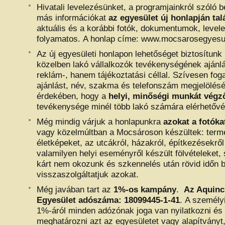
Hivatali levelezésünket, a programjainkról szóló
más információkat
az egyesület új honlapján tal
aktuális és a korábbi fotók, dokumentumok, levelek
folyamatos. A honlap címe: www.mocsarosegyesu
Az új egyesületi honlapon lehetőséget biztosítunk
közelben lakó vállalkozók tevékenységének ajánl
reklám-, hanem tájékoztatási céllal. Szívesen fo
ajánlást, név, szakma és telefonszám megjelölésé
érdekében, hogy a
helyi, minőségi munkát végző
tevékenysége minél több lakó számára elérhetővé 
Még mindig várjuk a honlapunkra
azokat a fotóka
vagy közelmúltban a Mocsároson készültek: term
életképeket, az utcákról, házakról, építkezésekrő
valamilyen helyi eseményről készült fölvételeket, 
kárt nem okozunk és szkennelés után rövid időn b
visszaszolgáltatjuk azokat.
Még javában tart az
1%-os kampány
.
Az Aquin
Egyesület adószáma: 18099445-1-41
. A személy
1%-áról minden adózónak joga van nyilatkozni és
meghatározni azt az egyesületet vagy alapítványt