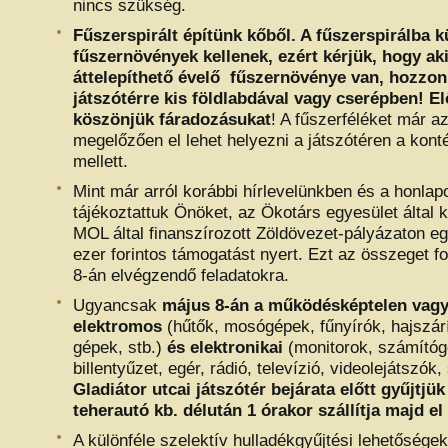
nincs szükség.
Fűszerspirált építünk kőből. A fűszerspirálba k
fűszernövények kellenek, ezért kérjük, hogy ak
áttelepíthető évelő fűszernövénye van, hozzon
játszótérre kis földlabdával vagy cserépben! El
köszönjük fáradozásukat
! A fűszerféléket már az
megelőzően el lehet helyezni a játszótéren a kon
mellett.
Mint már arról korábbi hírlevelünkben és a honlap
tájékoztattuk Önöket, az Ökotárs egyesület által k
MOL által finanszírozott Zöldövezet-pályázaton e
ezer forintos támogatást nyert. Ezt az összeget fo
8-án elvégzendő feladatokra.
Ugyancsak
május 8-án a működésképtelen vagy
elektromos
(hűtők, mosógépek, fűnyírók, hajszár
gépek, stb.)
és elektronikai
(monitorok, számítóg
billentyűzet, egér, rádió, televízió, videolejátszók,
Gladiátor utcai játszótér bejárata előtt gyűjtjük
teherautó kb. délután 1 órakor szállítja majd el
A különféle szelektív hulladékgyűjtési lehetőségek