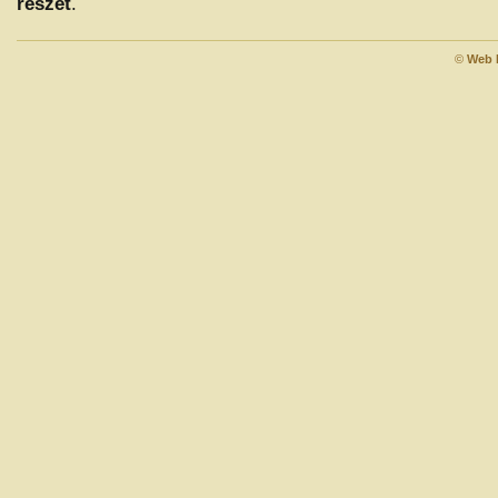
részét
.
©
Web 