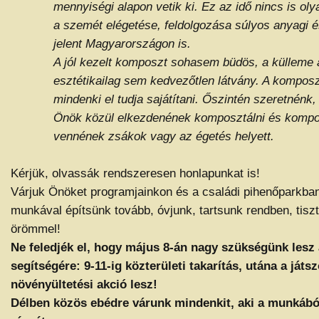
mennyiségi alapon vetik ki. Ez az idő nincs is ol
a szemét elégetése, feldolgozása súlyos anyagi é
jelent Magyarországon is.
A jól kezelt komposzt sohasem büdös, a külleme 
esztétikailag sem kedvezőtlen látvány. A kompos
mindenki el tudja sajátítani. Őszintén szeretnénk,
Önök közül elkezdenének komposztálni és kompo
vennének zsákok vagy az égetés helyett.
Kérjük, olvassák rendszeresen honlapunkat is!
Várjuk Önöket programjainkon és a családi pihenőparkba
munkával építsünk tovább, óvjunk, tartsunk rendben, tisz
örömmel!
Ne feledjék el, hogy május 8-án nagy szükségünk lesz
segítségére: 9-11-ig közterületi takarítás, utána a játs
növényültetési akció lesz!
Délben közös ebédre várunk mindenkit, aki a munkából