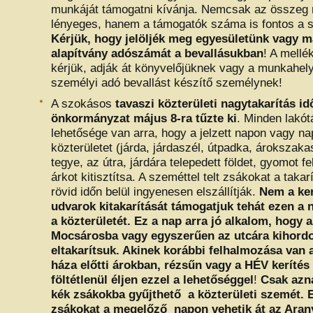
munkáját támogatni kívánja. Nemcsak az összeg
lényeges, hanem a támogatók száma is fontos a 
Kérjük, hogy jelöljék meg egyesületünk vagy m
alapítvány adószámát a bevallásukban
! A mellék
kérjük, adják át könyvelőjüknek vagy a munkahel
személyi adó bevallást készítő személynek!
A szokásos
tavaszi közterületi nagytakarítás id
önkormányzat május 8-ra tűzte ki
. Minden lakó
lehetősége van arra, hogy a jelzett napon vagy nap
közterületet (járda, járdaszél, útpadka, árokszak
tegye, az útra, járdára telepedett földet, gyomot fe
árkot kitisztítsa. A szeméttel telt zsákokat a taka
rövid időn belül ingyenesen elszállítják.
Nem a ker
udvarok kitakarítását támogatjuk tehát ezen a
a közterületét. Ez a nap arra jó alkalom, hogy 
Mocsárosba vagy egyszerűen az utcára kihordo
eltakarítsuk. Akinek korábbi felhalmozása van 
háza előtti árokban, rézsűn vagy a HÉV kerítés
föltétlenül éljen ezzel a lehetőséggel
!
Csak azn
kék zsákokba gyűjthető a közterületi szemét. 
zsákokat a megelőző napon vehetik át az Aran