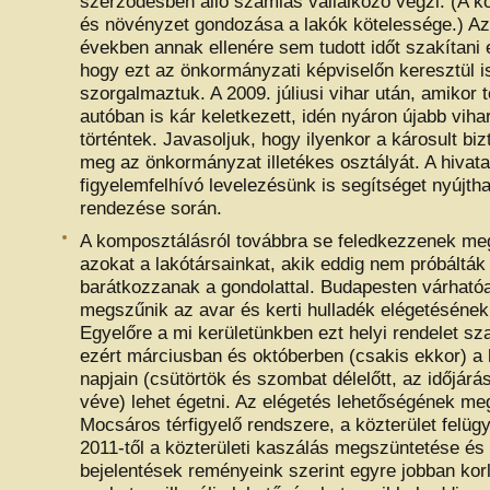
szerződésben álló számlás vállalkozó végzi. (A kö
és növényzet gondozása a lakók kötelessége.) Az
években annak ellenére sem tudott időt szakítani e
hogy ezt az önkormányzati képviselőn keresztül i
szorgalmaztuk. A 2009. júliusi vihar után, amikor 
autóban is kár keletkezett, idén nyáron újabb vih
történtek. Javasoljuk, hogy ilyenkor a károsult biz
meg az önkormányzat illetékes osztályát. A hivatall
figyelemfelhívó levelezésünk is segítséget nyújtha
rendezése során.
A komposztálásról továbbra se feledkezzenek me
azokat a lakótársainkat, akik eddig nem próbálták 
barátkozzanak a gondolattal. Budapesten várhatóa
megszűnik az avar és kerti hulladék elégetésének
Egyelőre a mi kerületünkben ezt helyi rendelet sz
ezért márciusban és októberben (csakis ekkor) a hé
napjain (csütörtök és szombat délelőtt, az időjárá
véve) lehet égetni. Az elégetés lehetőségének me
Mocsáros térfigyelő rendszere, a közterület felügy
2011-től a közterületi kaszálás megszüntetése és
bejelentések reményeink szerint egyre jobban kor