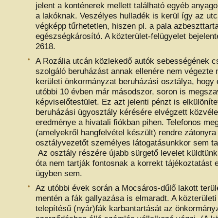
jelent a konténerek mellett található egyéb anyago
a lakóknak. Veszélyes hulladék is kerül így az utc
végképp tűrhetetlen, hiszen pl. a pala azbeszttar
egészségkárosító. A közterület-felügyelet bejelen
2618.
A Rozália utcán közlekedő autók sebességének c
szolgáló beruházást annak ellenére nem végezte 
kerületi önkormányzat beruházási osztálya, hogy e
utóbbi 10 évben már másodszor, soron is megsza
képviselőtestület. Ez azt jelenti pénzt is elkülöníte
beruházási ügyosztály kérésére elvégzett közvél
eredménye a hivatali fiókban pihen. Telefonos me
(amelyekről hangfelvétel készült) rendre zátonyra 
osztályvezetőt személyes látogatásunkkor sem tal
Az osztály részére újabb sürgető levelet küldtün
óta nem tartják fontosnak a korrekt tájékoztatást
ügyben sem.
Az utóbbi évek során a Mocsáros-dűlő lakott terül
mentén a fák gallyazása is elmaradt. A közterületi 
telepítésű (nyár)fák karbantartását az önkormányz