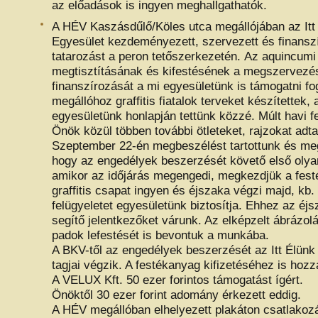
az előadások is ingyen meghallgathatók.
A HÉV Kaszásdűlő/Köles utca megállójában az Itt
Egyesület kezdeményezett, szervezett és finanszír
tatarozást a peron tetőszerkezetén. Az aquincum
megtisztításának és kifestésének a megszervezé
finanszírozását a mi egyesületünk is támogatni fo
megállóhoz graffitis fiatalok terveket készítettek,
egyesületünk honlapján tettünk közzé. Múlt havi f
Önök közül többen további ötleteket, rajzokat adt
Szeptember 22-én megbeszélést tartottunk és me
hogy az engedélyek beszerzését követő első olya
amikor az időjárás megengedi, megkezdjük a fest
graffitis csapat ingyen és éjszaka végzi majd, kb.
felügyeletet egyesületünk biztosítja. Ehhez az éj
segítő jelentkezőket várunk. Az elképzelt ábrázolá
padok lefestését is bevontuk a munkába.
A BKV-től az engedélyek beszerzését az Itt Élünk
tagjai végzik. A festékanyag kifizetéséhez is hozz
A VELUX Kft. 50 ezer forintos támogatást ígért.
Önöktől 30 ezer forint adomány érkezett eddig.
A HÉV megállóban elhelyezett plakáton csatlakozá