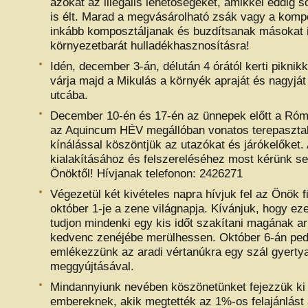
azokat az illegális lehetőségeket, amikkel eddig s
is élt. Marad a megvásárolható zsák vagy a komp
inkább komposztáljanak és buzdítsanak másokat i
környezetbarát hulladékhasznosításra!
Idén, december 3-án, délután 4 órától kerti piknikk
várja majd a Mikulás a környék apraját és nagyját
utcába.
December 10-én és 17-én az ünnepek előtt a Római
az Aquincum HÉV megállóban vonatos terepasztal
kínálással köszöntjük az utazókat és járókelőket. 
kialakításához és felszereléséhez most kérünk se
Önöktől! Hívjanak telefonon: 2426271
Végezetül két kivételes napra hívjuk fel az Önök f
október 1-je a zene világnapja. Kívánjuk, hogy ez
tudjon mindenki egy kis időt szakítani magának ar
kedvenc zenéjébe merülhessen. Október 6-án ped
emlékezzünk az aradi vértanúkra egy szál gyerty
meggyújtásával.
Mindannyiunk nevében köszönetünket fejezzük ki
embereknek, akik megtették az 1%-os felajánlást