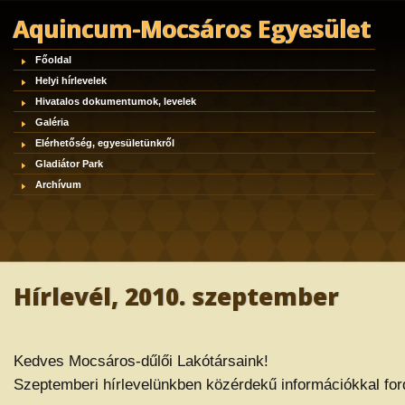
Aquincum-Mocsáros Egyesület
Főoldal
Helyi hírlevelek
Hivatalos dokumentumok, levelek
Galéria
Elérhetőség, egyesületünkről
Gladiátor Park
Archívum
Hírlevél, 2010. szeptember
Kedves Mocsáros-dűlői Lakótársaink!
Szeptemberi hírlevelünkben közérdekű információkkal fo