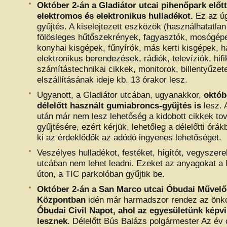
Október 2-án a Gladiátor utcai pihenőpark előtt
elektromos és elektronikus hulladékot.
Ez az ú
gyűjtés. A kiselejtezett eszközök (használhatatla
fölösleges hűtőszekrények, fagyasztók, mosógépe
konyhai kisgépek, fűnyírók, más kerti kisgépek, h
elektronikus berendezések, rádiók, televíziók, hifi
számítástechnikai cikkek, monitorok, billentyűzet
elszállításának ideje kb. 13 órakor lesz.
Ugyanott, a Gladiátor utcában, ugyanakkor,
októb
délelőtt használt gumiabroncs-gyűjtés is
lesz. 
után már nem lesz lehetőség a kidobott cikkek to
gyűjtésére, ezért kérjük, lehetőleg a délelőtti órá
ki az érdeklődők az adódó ingyenes lehetőséget.
Veszélyes hulladékot, festéket, hígítót, vegyszere
utcában nem lehet leadni. Ezeket az anyagokat a 
úton, a TIC parkolóban gyűjtik be.
Október 2-án a San Marco utcai Óbudai Művelő
Központban
idén már harmadszor rendez az önk
Óbudai Civil Napot, ahol az egyesületünk képvis
lesznek
. Délelőtt Bús Balázs polgármester Az év c