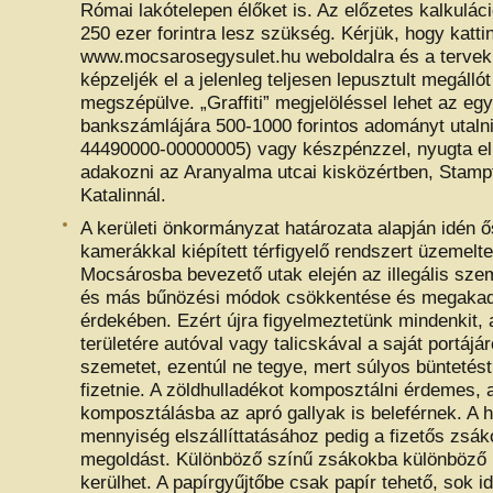
Római lakótelepen élőket is. Az előzetes kalkuláci
250 ezer forintra lesz szükség. Kérjük, hogy katti
www.mocsarosegysulet.hu weboldalra és a tervek
képzeljék el a jelenleg teljesen lepusztult megállót
megszépülve. „Graffiti” megjelöléssel lehet az egy
bankszámlájára 500-1000 forintos adományt utaln
44490000-00000005) vagy készpénzzel, nyugta el
adakozni az Aranyalma utcai kisközértben, Stamp
Katalinnál.
A kerületi önkormányzat határozata alapján idén ő
kamerákkal kiépített térfigyelő rendszert üzemelt
Mocsárosba bevezető utak elején az illegális sze
és más bűnözési módok csökkentése és megaka
érdekében. Ezért újra figyelmeztetünk mindenkit,
területére autóval vagy talicskával a saját portájár
szemetet, ezentúl ne tegye, mert súlyos büntetést 
fizetnie. A zöldhulladékot komposztálni érdemes, 
komposztálásba az apró gallyak is beleférnek. A h
mennyiség elszállíttatásához pedig a fizetős zsák
megoldást. Különböző színű zsákokba különböző 
kerülhet. A papírgyűjtőbe csak papír tehető, sok 