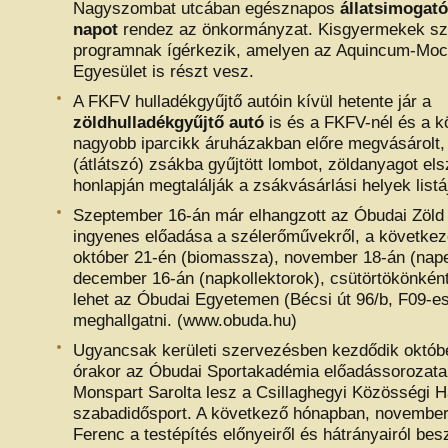
Nagyszombat utcában egésznapos
állatsimogat
napot
rendez az önkormányzat. Kisgyermekek s
programnak ígérkezik, amelyen az Aquincum-Mo
Egyesület is részt vesz.
A FKFV hulladékgyűjtő autóin kívül hetente jár a
zöldhulladékgyűjtő autó
is és a FKFV-nél és a k
nagyobb iparcikk áruházakban előre megvásárolt, 
(átlátszó) zsákba gyűjtött lombot, zöldanyagot els
honlapján megtalálják a zsákvásárlási helyek listáj
Szeptember 16-án már elhangzott az Óbudai Zöld
ingyenes előadása a szélerőművekről, a következ
október 21-én (biomassza), november 18-án (nap
december 16-án (napkollektorok), csütörtökönként
lehet az Óbudai Egyetemen (Bécsi út 96/b, F09-es
meghallgatni. (www.obuda.hu)
Ugyancsak kerületi szervezésben kezdődik októb
órakor az Óbudai Sportakadémia előadássorozata,
Monspart Sarolta lesz a Csillaghegyi Közösségi 
szabadidősport. A következő hónapban, november 
Ferenc a testépítés előnyeiről és hátrányairól be