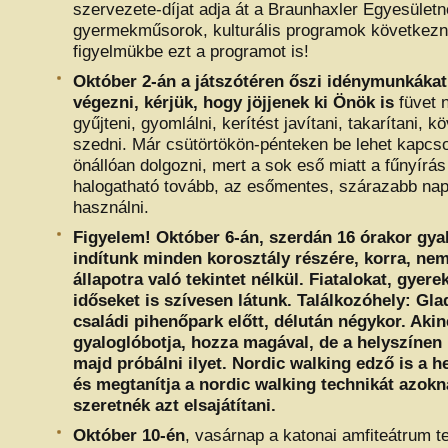
szervezete-díjat adja át a Braunhaxler Egyesületn
gyermekműsorok, kulturális programok következne
figyelmükbe ezt a programot is!
Október 2-án a játszótéren őszi idénymunkáka
végezni, kérjük, hogy jöjjenek ki Önök is
füvet n
gyűjteni, gyomlálni, kerítést javítani, takarítani, 
szedni. Már csütörtökön-pénteken be lehet kapcsol
önállóan dolgozni, mert a sok eső miatt a fűnyírá
halogatható tovább, az esőmentes, szárazabb napo
használni.
Figyelem! Október 6-án, szerdán 16 órakor gya
indítunk minden korosztály részére, korra, nem
állapotra való tekintet nélkül. Fiatalokat, gyere
időseket is szívesen látunk. Találkozóhely: Gla
családi pihenőpark előtt, délután négykor. Aki
gyaloglóbotja, hozza magával, de a helyszínen i
majd próbálni ilyet. Nordic walking edző is a h
és megtanítja a nordic walking technikát azokn
szeretnék azt elsajátítani.
Október 10-én
, vasárnap a katonai amfiteátrum te