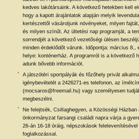
kedves lakótársaink. A következő hetekben kell e
hogy a kapott árajánlatok alapján melyik levendul
kertészettől vásároljunk növényeket, milyen fajtát
és milyen színűt. Az ültetési nap programját, a te
sorrendjét a következő vezetőségi ülésen beszél
minden érdeklődőt várunk. Időpontja: március 8., e
helye: konténerház. A programról is a következő h
adunk bővebb információt.
A játszótéri sportpályák és főzőhely privát alkalm
igénybevételét a 2426271-es telefonon, az ímélcí
(mocsaros@freemail.hu) vagy személyesen tudjá
megbeszélni.
Ne felejtsék, Csillaghegyen, a Közösségi Házban
önkormányzat farsangi családi napra várja a gyer
26-án 16-18 óráig, népszokások felelevenítéséve
foglalkozással.