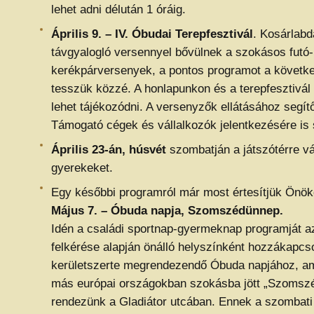
lehet adni délután 1 óráig.
Április 9. – IV. Óbudai Terepfesztivál
. Kosárlab
távgyalogló versennyel bővülnek a szokásos futó-
kerékpárversenyek, a pontos programot a követke
tesszük közzé. A honlapunkon és a terepfesztivál 
lehet tájékozódni. A versenyzők ellátásához segít
Támogató cégek és vállalkozók jelentkezésére is
Április 23-án, húsvét
szombatján a játszótérre vá
gyerekeket.
Egy későbbi programról már most értesítjük Önök
Május 7. – Óbuda napja, Szomszédünnep.
Idén a családi sportnap-gyermeknap programját 
felkérése alapján önálló helyszínként hozzákapcso
kerületszerte megrendezendő Óbuda napjához, a
más európai országokban szokásba jött „Szomsz
rendezünk a Gladiátor utcában. Ennek a szombati