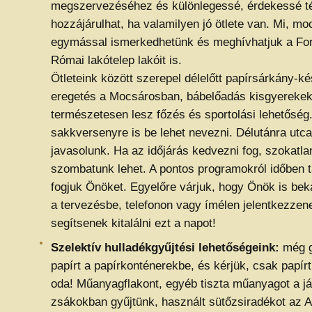
megszervezéséhez és különlegessé, érdekessé té
hozzájárulhat, ha valamilyen jó ötlete van. Mi, mo
egymással ismerkedhetünk és meghívhatjuk a Forr
Római lakótelep lakóit is.
Ötleteink között szerepel délelőtt papírsárkány-ké
eregetés a Mocsárosban, bábelőadás kisgyereke
természetesen lesz főzés és sportolási lehetőség.
sakkversenyre is be lehet nevezni. Délutánra utc
javasolunk. Ha az időjárás kedvezni fog, szokatla
szombatunk lehet. A pontos programokról időben t
fogjuk Önöket. Egyelőre várjuk, hogy Önök is be
a tervezésbe, telefonon vagy ímélen jelentkezzen
segítsenek kitalálni ezt a napot!
Szelektív hulladékgyűjtési lehetőségeink:
még g
papírt a papírkonténerekbe, és kérjük, csak papír
oda! Műanyagflakont, egyéb tiszta műanyagot a já
zsákokban gyűjtünk, használt sütőzsiradékot az 