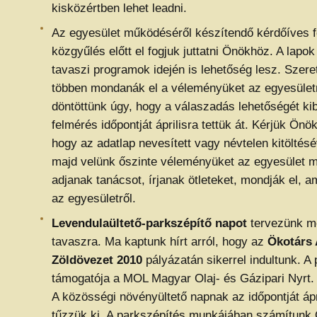
kisközértben lehet leadni.
Az egyesület működéséről készítendő kérdőíves 
közgyűlés előtt el fogjuk juttatni Önökhöz. A lapok
tavaszi programok idején is lehetőség lesz. Szere
többen mondanák el a véleményüket az egyesületr
döntöttünk úgy, hogy a válaszadás lehetőségét kib
felmérés időpontját áprilisra tettük át. Kérjük Ön
hogy az adatlap nevesített vagy névtelen kitöltésé
majd velünk őszinte véleményüket az egyesület m
adjanak tanácsot, írjanak ötleteket, mondják el, a
az egyesületről.
Levendulaültető-parkszépítő napot
tervezünk mé
tavaszra. Ma kaptunk hírt arról, hogy az
Ökotárs 
Zöldövezet 2010
pályázatán sikerrel indultunk. A
támogatója a MOL Magyar Olaj- és Gázipari Nyrt.
A közösségi növényültető napnak az időpontját ápr
tűzzük ki. A parkszépítés munkájában számítunk 