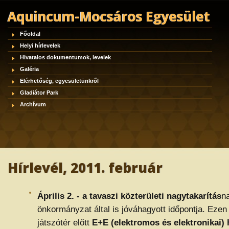
Aquincum-Mocsáros Egyesület
Főoldal
Helyi hírlevelek
Hivatalos dokumentumok, levelek
Galéria
Elérhetőség, egyesületünkről
Gladiátor Park
Archívum
Hírlevél, 2011. február
Április 2. - a tavaszi közterületi nagytakarítás
n
önkormányzat által is jóváhagyott időpontja. Ezen
játszótér előtt
E+E (elektromos és elektronikai) 