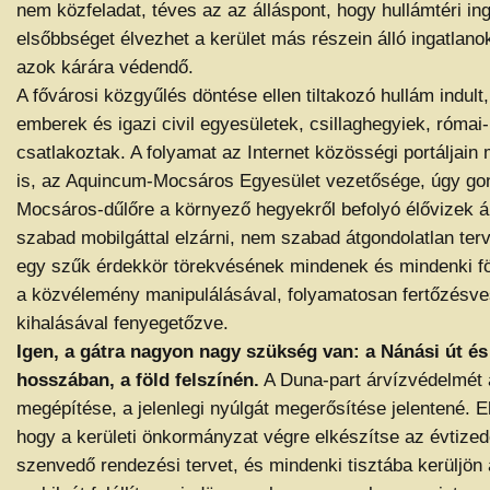
nem közfeladat, téves az az álláspont, hogy hullámtéri i
elsőbbséget élvezhet a kerület más részein álló ingatlan
azok kárára védendő.
A fővárosi közgyűlés döntése ellen tiltakozó hullám indult,
emberek és igazi civil egyesületek, csillaghegyiek, római-
csatlakoztak. A folyamat az Internet közösségi portáljain
is, az Aquincum-Mocsáros Egyesület vezetősége, úgy gon
Mocsáros-dűlőre a környező hegyekről befolyó élővizek 
szabad mobilgáttal elzárni, nem szabad átgondolatlan ter
egy szűk érdekkör törekvésének mindenek és mindenki fö
a közvélemény manipulálásával, folyamatosan fertőzésve
kihalásával fenyegetőzve.
Igen, a gátra nagyon nagy szükség van: a Nánási út és 
hosszában, a föld felszínén.
A Duna-part árvízvédelmét
megépítése, a jelenlegi nyúlgát megerősítése jelentené.
hogy a kerületi önkormányzat végre elkészítse az évtize
szenvedő rendezési tervet, és mindenki tisztába kerüljön 