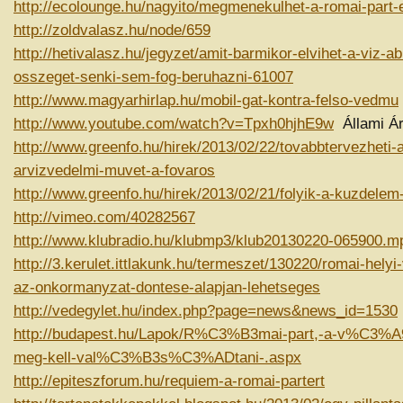
http://ecolounge.hu/nagyito/megmenekulhet-a-romai-part-e
http://zoldvalasz.hu/node/659
http://hetivalasz.hu/jegyzet/amit-barmikor-elvihet-a-viz-
osszeget-senki-sem-fog-beruhazni-61007
http://www.magyarhirlap.hu/mobil-gat-kontra-felso-vedmu
http://www.youtube.com/watch?v=Tpxh0hjhE9w
Állami Á
http://www.greenfo.hu/hirek/2013/02/22/tovabbtervezheti-a
arvizvedelmi-muvet-a-fovaros
http://www.greenfo.hu/hirek/2013/02/21/folyik-a-kuzdelem
http://vimeo.com/40282567
http://www.klubradio.hu/klubmp3/klub20130220-065900.m
http://3.kerulet.ittlakunk.hu/termeszet/130220/romai-helyi-
az-onkormanyzat-dontese-alapjan-lehetseges
http://vedegylet.hu/index.php?page=news&news_id=1530
http://budapest.hu/Lapok/R%C3%B3mai-part,-a-v%C3
meg-kell-val%C3%B3s%C3%ADtani-.aspx
http://epiteszforum.hu/requiem-a-romai-partert