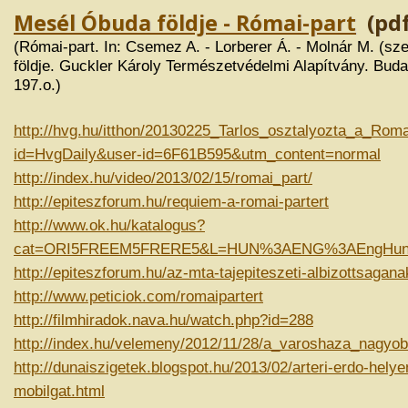
Mesél Óbuda földje - Római-part
(pdf
(Római-part. In: Csemez A. - Lorberer Á. - Molnár M. (s
földje. Guckler Károly Természetvédelmi Alapítvány. Buda
197.o.)
http://hvg.hu/itthon/20130225_Tarlos_osztalyozta_a_R
id=HvgDaily&user-id=6F61B595&utm_content=normal
http://index.hu/video/2013/02/15/romai_part/
http://epiteszforum.hu/requiem-a-romai-partert
http://www.ok.hu/katalogus?
cat=ORI5FREEM5FRERE5&L=HUN%3AENG%3AEngHunDict
http://epiteszforum.hu/az-mta-tajepiteszeti-albizottsagana
http://www.peticiok.com/romaipartert
http://filmhiradok.nava.hu/watch.php?id=288
http://index.hu/velemeny/2012/11/28/a_varoshaza_nagyo
http://dunaiszigetek.blogspot.hu/2013/02/arteri-erdo-hely
mobilgat.html