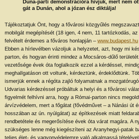
Duna-parti demonstrációra hívjuk, mert nem ot
gát a Dunán, ahol a józan ész diktálja!
Tájékoztatjuk Önt, hogy a fővárosi közgyűlés megszavazt
mobilgát megépítését (18 igen, 4 nem, 11 tartózkodás, az 
felvételt érdemes a főváros honlapján –
www.budapest.hu
Ebben a hírlevélben vázoljuk a helyzetet, azt, hogy mi ké
parton, és hogyan érinti mindez a Mocsáros-dűlő területé
vezetősége évek óta foglalkozik ezzel a kérdéssel, mindi
meghallgatáson ott voltunk, kérdeztünk, érdeklődtünk. T
ismerjük ennek a régóta zajló folyamatnak a mozgatórugói
Udvarias kérdezéssel próbáltuk a helyi és a fővárosi vála
figyelmét felhívni arra, hogy a Római-parton nincs megol
árvízvédelem, mert a főgátat (fővédművet – a Nánási út és
hosszában az ún. nyúlgátat) az építkezések miatt feldarab
rendbetétele és megerősítése évek óta várat magára. A n
szükséges lenne még kiegészíteni az Aranyhegyi-patak bal
teljes élet- és vagyonvédelemre való alkalmassá tételével