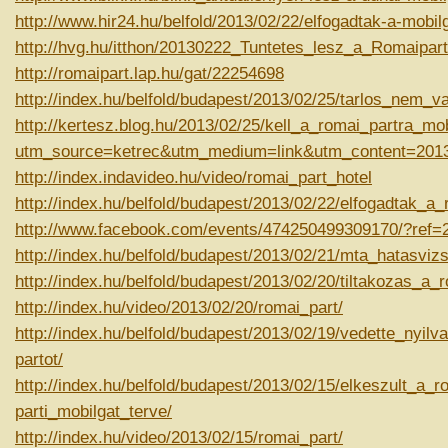
http://www.hir24.hu/belfold/2013/02/22/elfogadtak-a-mobilg
http://hvg.hu/itthon/20130222_Tuntetes_lesz_a_Romaipar
http://romaipart.lap.hu/gat/22254698
http://index.hu/belfold/budapest/2013/02/25/tarlos_nem_v
http://kertesz.blog.hu/2013/02/25/kell_a_romai_partra_mo
utm_source=ketrec&utm_medium=link&utm_content=201
http://index.indavideo.hu/video/romai_part_hotel
http://index.hu/belfold/budapest/2013/02/22/elfogadtak_a_
http://www.facebook.com/events/474250499309170/?ref=
http://index.hu/belfold/budapest/2013/02/21/mta_hatasviz
http://index.hu/belfold/budapest/2013/02/20/tiltakozas_a_r
http://index.hu/video/2013/02/20/romai_part/
http://index.hu/belfold/budapest/2013/02/19/vedette_nyilv
partot/
http://index.hu/belfold/budapest/2013/02/15/elkeszult_a_r
parti_mobilgat_terve/
http://index.hu/video/2013/02/15/romai_part/