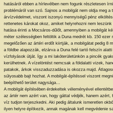
hatásáról ebben a hírlevélben nem fogunk részletesen írn
problémáról van szó. Sajnos a mobilgát nem oldja meg a 
árvízvédelmet, viszont iszonyú mennyiségű pénz elköltését
rettenetes károkat okoz, amiket helyrehozni nem leszünk
hatása érinti a Mocsáros-dűlőt, amennyiben a mobilgát ké
méter szélességben feltöltik a Duna medrét kb. 150 ezer m
megelőzően az ártéri erdőt kiirtják, a mobilgátat pedig 8
a földbe alapozzák, elzárva a Duna felé tartó felszín alatt
vízfolyások útját. Így a mi lakóterületünkön a pincék gyak
kerülhetnek. A vízelöntést nemcsak a földalatti vizek, hane
patakok, árkok visszaduzzadása is okozza majd. Átlagos
súlyosabb bajt hozhat. A mobilgát-építéssel viszont meg
beépíthető terület nagysága…
A mobilgát építésében érdekeltek véleményével ellentétben
az ártér nem azért van, hogy gáttal védjék, hanem azért
víz tudjon terjeszkedni. Aki pedig általunk ismeretlen okbó
ilyen helyre építkezik, annak magának kell megvédenie saj