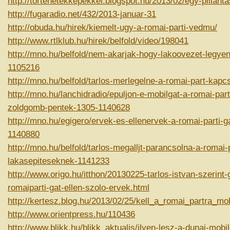
http://tortenetekkepekkel.blogspot.hu/2013/02/egy-pillant
http://fugaradio.net/432/2013-januar-31
http://obuda.hu/hirek/kiemelt-ugy-a-romai-parti-vedmu/
http://www.rtlklub.hu/hirek/belfold/video/198041
http://mno.hu/belfold/nem-akarjak-hogy-lakoovezet-legyen
1105216
http://mno.hu/belfold/tarlos-merlegelne-a-romai-part-kap
http://mno.hu/lanchidradio/epuljon-e-mobilgat-a-romai-pa
zoldgomb-pentek-1305-1140628
http://mno.hu/egigero/ervek-es-ellenervek-a-romai-parti-g
1140880
http://mno.hu/belfold/tarlos-megalljt-parancsolna-a-romai-p
lakasepiteseknek-1141233
http://www.origo.hu/itthon/20130225-tarlos-istvan-szerint
romaiparti-gat-ellen-szolo-ervek.html
http://kertesz.blog.hu/2013/02/25/kell_a_romai_partra_mob
http://www.orientpress.hu/110436
http://www.blikk.hu/blikk_aktualis/ilyen-lesz-a-dunai-mob