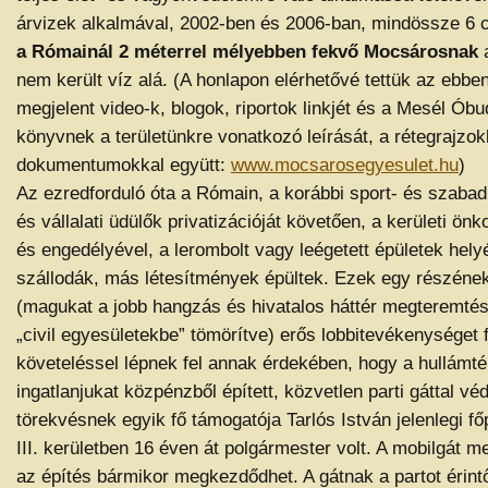
árvizek alkalmával, 2002-ben és 2006-ban, mindössze 6 
a Rómainál 2 méterrel mélyebben fekvő Mocsárosnak
a
nem került víz alá. (A honlapon elérhetővé tettük az ebb
megjelent video-k, blogok, riportok linkjét és a Mesél Óbu
könyvnek a területünkre vonatkozó leírását, a rétegrajzo
dokumentumokkal együtt:
www.mocsarosegyesulet.hu
)
Az ezredforduló óta a Rómain, a korábbi sport- és szaba
és vállalati üdülők privatizációját követően, a kerületi ön
és engedélyével, a lerombolt vagy leégetett épületek hely
szállodák, más létesítmények épültek. Ezek egy részének
(magukat a jobb hangzás és hivatalos háttér megteremtés
„civil egyesületekbe” tömörítve) erős lobbitevékenységet 
követeléssel lépnek fel annak érdekében, hogy a hullámtér
ingatlanjukat közpénzből épített, közvetlen parti gáttal v
törekvésnek egyik fő támogatója Tarlós István jelenlegi fő
III. kerületben 16 éven át polgármester volt. A mobilgát
az építés bármikor megkezdődhet. A gátnak a partot érint