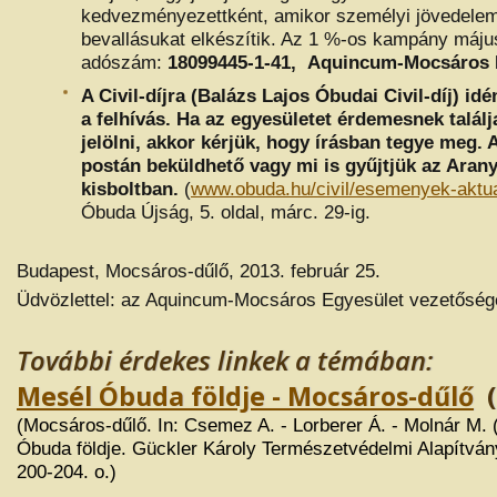
kedvezményezettként, amikor személyi jövedele
bevallásukat elkészítik. Az 1 %-os kampány május
adószám:
18099445-1-41, Aquincum-Mocsáros 
A Civil-díjra (Balázs Lajos Óbudai Civil-díj) idé
a felhívás. Ha az egyesületet érdemesnek talál
jelölni, akkor kérjük, hogy írásban tegye meg. A
postán beküldhető vagy mi is gyűjtjük az Aran
kisboltban.
(
www.obuda.hu/civil/esemenyek-aktua
Óbuda Újság, 5. oldal, márc. 29-ig.
Budapest, Mocsáros-dűlő, 2013. február 25.
Üdvözlettel: az Aquincum-Mocsáros Egyesület vezetőség
További érdekes linkek a témában:
Mesél Óbuda földje - Mocsáros-dűlő
(
(Mocsáros-dűlő. In: Csemez A. - Lorberer Á. - Molnár M. 
Óbuda földje. Gückler Károly Természetvédelmi Alapítván
200-204. o.)