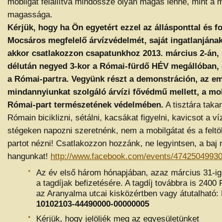
mobilgát felállítva mindössze olyan magas lenne, mint a 
magassága.
Kérjük, hogy ha Ön egyetért ezzel az állásponttal és fo
Mocsáros megfelelő árvízvédelmét, saját ingatlanjának
akkor csatlakozzon csapatunkhoz 2013. március 2-án
délután negyed 3-kor a Római-fürdő HÉV megállóban,
a Római-partra. Vegyünk részt a demonstráción, az e
mindannyiunkat szolgáló árvízi fővédmű mellett, a mob
Római-part természetének védelmében.
A tisztára takar
Rómain biciklizni, sétálni, kacsákat figyelni, kavicsot a ví
stégeken napozni szeretnénk, nem a mobilgátat és a feltölt
partot nézni! Csatlakozzon hozzánk, ne legyintsen, a baj n
hangunkat!
http://www.facebook.com/events/4742504993
Az év első három hónapjában, azaz március 31-ig
a tagdíjak befizetésére. A tagdíj továbbra is 2400 
az Aranyalma utcai kisközértben vagy átutalható:
10102103-44490000-00000005
Kérjük, hogy jelöljék meg az egyesületünket