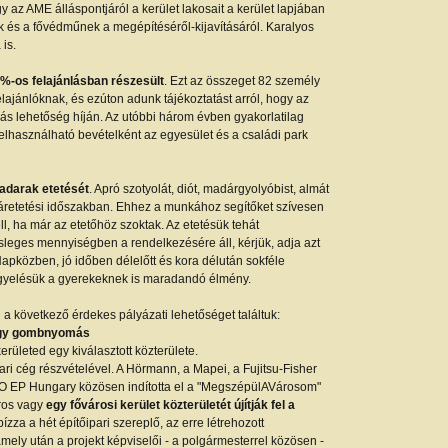
y az AME álláspontjáról a kerület lakosait a kerület lapjában
k és a fővédműnek a megépítéséről-kijavításáról. Karalyos
 is.
 %-os felajánlásban részesült
. Ezt az összeget 82 személy
ajánlóknak, és ezúton adunk tájékoztatást arról, hogy az
ás lehetőség híján. Az utóbbi három évben gyakorlatilag
elhasználható bevételként az egyesület és a családi park
adarak etetését
. Apró szotyolát, diót, madárgyolyóbist, almát
dáretetési időszakban. Ehhez a munkához segítőket szívesen
ll, ha már az etetőhöz szoktak. Az etetésük tehát
ösleges mennyiségben a rendelkezésére áll, kérjük, adja azt
pközben, jó időben délelőtt és kora délután sokféle
igyelésük a gyerekeknek is maradandó élmény.
 a következő érdekes pályázati lehetőséget találtuk:
 egy gombnyomás
rületed egy kiválasztott közterülete.
ri cég részvételével. A Hörmann, a Mapei, a Fujitsu-Fisher
LKO EP Hungary közösen indította el a "MegszépülAVárosom"
ros vagy
egy fővárosi kerület közterületét újítják fel a
ízza a hét építőipari szereplő, az erre létrehozott
mely után a projekt képviselői - a polgármesterrel közösen -