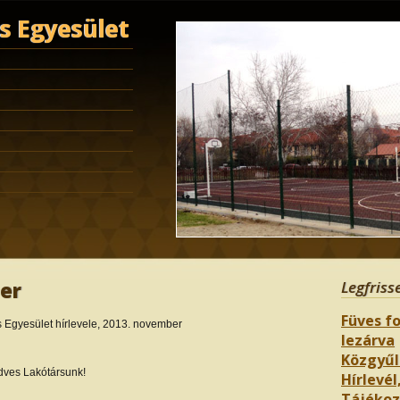
 Egyesület
ber
Legfriss
Füves fo
Egyesület hírlevele, 2013. november
lezárva
Közgyűl
ves Lakótársunk!
Hírlevél,
Tájékozt