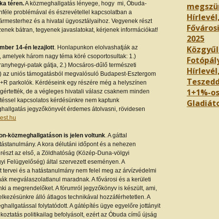
a téren.
A közmeghallgatás lényege, hogy mi, Óbuda-
megszü
féle problémával és észrevétellel kapcsolatban a
Hírlevél
gármesterhez és a hivatal ügyosztályaihoz. Vegyenek részt
Főváros
enek bátran, tegyenek javaslatokat, kérjenek információkat!
2025
ber 14-én lezajlott
. Honlapunkon elolvashatják az
Közgyűl
, amelyek három nagy téma köré csoportosultak: 1.)
Fotópál
ranyhegyi-patak gátja, 2.) Mocsáros-dűlő természeti
Hírlevél,
 3.) az uniós támogatásból megvalósuló Budapest-Esztergom
Teszedd
P+R parkolók. Kérdéseink egy részére még a helyszínen
1+1%-os
megértették, de a végleges hivatali válasz csaknem minden
pítéssel kapcsolatos kérdésünkre nem kaptunk
Gladiáto
ghallgatás jegyzőkönyvét érdemes átolvasni, rövidesen
est.hu
on-közmeghallgatáson is jelen voltunk
. A gáttal
tástanulmány. A kora délutáni időpont és a nehezen
t részt az első, a Zöldhatóság (Közép-Duna-völgyi
i Felügyelőség) által szervezett eseményen. A
t tervei és a hatástanulmány nem felel meg az árvízvédelmi
k megválaszolatlanul maradnak. A fővárosi és a kerületi
i a megrendelőket. A fórumról jegyzőkönyv is készült, ami,
elkezésünkre álló átlagos technikával hozzáférhetetlen. A
hallgatással folytatódott. A gátépítés ügye egyelőre jottányit
oztatás politikailag befolyásolt, ezért az Óbuda című újság