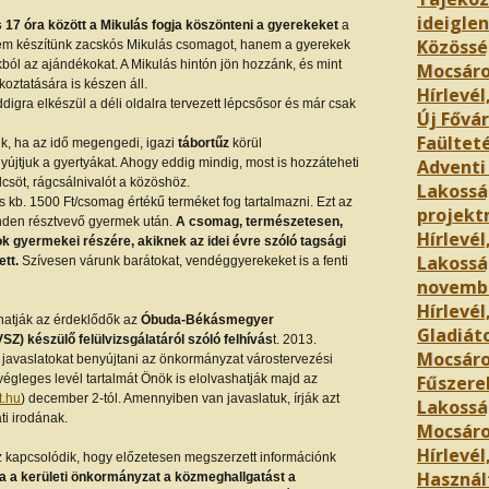
ideigle
17 óra között a Mikulás fogja köszönteni a gyerekeket
a
Közössé
 sem készítünk zacskós Mikulás csomagot, hanem a gyerekek
kból az ajándékokat. A Mikulás hintón jön hozzánk, és mint
Mocsár
koztatására is készen áll.
Hírlevél
addigra elkészül a déli oldalra tervezett lépcsősor és már csak
Új Fővár
Faültet
ünk, ha az idő megengedi, igazi
tábortűz
körül
jtjuk a gyertyákat. Ahogy eddig mindig, most is hozzáteheti
Adventi
csöt, rágcsálnivalót a közöshöz.
Lakosság
kb. 1500 Ft/csomag értékű terméket fog tartalmazni. Ezt az
projekt
inden résztvevő gyermek után.
A csomag, természetesen,
Hírlevél
ok gyermekei részére, akiknek az idei évre szóló tagsági
Lakossá
ett.
Szívesen várunk barátokat, vendéggyerekeket is a fenti
novemb
Hírlevél
atják az érdeklődők az
Óbuda-Békásmegyer
Gladiáto
Z) készülő felülvizsgálatáról szóló felhívás
t. 2013.
Mocsáro
 javaslatokat benyújtani az önkormányzat várostervezési
végleges levél tartalmát Önök is elolvashatják majd az
Fűszere
.hu
) december 2-tól. Amennyiben van javaslatuk, írják azt
Lakossá
i irodának.
Mocsár
Hírlevél,
pcsolódik, hogy előzetesen megszerzett információnk
Használ
ja a kerületi önkormányzat a közmeghallgatást a