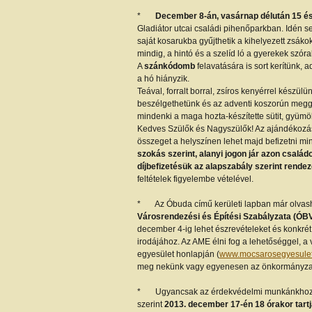
*
December 8-án, vasárnap délután 15 és 
Gladiátor utcai családi pihenőparkban. Idén
saját kosarukba gyűjthetik a kihelyezett zsáko
mindig, a hintó és a szelíd ló a gyerekek szóra
A
szánkódomb
felavatására is sort kerítünk, 
a hó hiányzik.
Teával, forralt borral, zsíros kenyérrel készül
beszélgethetünk és az adventi koszorún meggyú
mindenki a maga hozta-készítette sütit, gyümöl
Kedves Szülők és Nagyszülők! Az ajándékozás 
összeget a helyszínen lehet majd befizetni m
szokás szerint, alanyi jogon jár azon család
díjbefizetésük az alapszabály szerint rendez
feltételek figyelembe vételével.
* Az Óbuda című kerületi lapban már olvash
Városrendezési és Építési Szabályzata (ÓBVS
december 4-ig lehet észrevételeket és konkrét
irodájához. Az AME élni fog a lehetőséggel, a 
egyesület honlapján (
www.mocsarosegyesulet
meg nekünk vagy egyenesen az önkormányzat
* Ugyancsak az érdekvédelmi munkánkhoz ka
szerint
2013. december 17-én 18 órakor tart