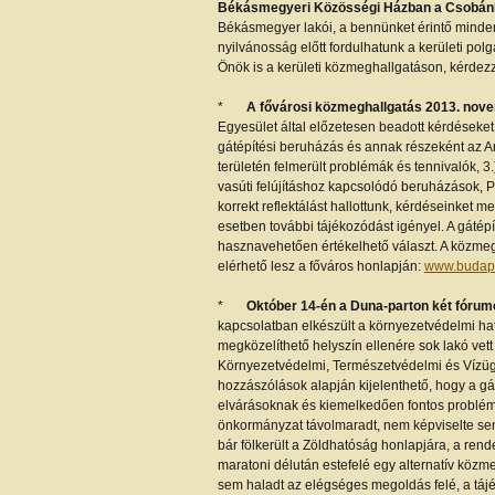
Békásmegyeri Közösségi Házban a Csobánk
Békásmegyer lakói, a bennünket érintő minden
nyilvánosság előtt fordulhatunk a kerületi pol
Önök is a kerületi közmeghallgatáson, kérdezz
*
A fővárosi közmeghallgatás 2013. novem
Egyesület által előzetesen beadott kérdéseket
gátépítési beruházás és annak részeként az A
területén felmerült problémák és tennivalók,
vasúti felújításhoz kapcsolódó beruházások, 
korrekt reflektálást hallottunk, kérdéseinket 
esetben további tájékozódást igényel. A gáté
hasznavehetően értékelhető választ. A közme
elérhető lesz a főváros honlapján:
www.budap
*
Október 14-én a Duna-parton két fórum
kapcsolatban elkészült a környezetvédelmi ha
megközelíthető helyszín ellenére sok lakó vet
Környezetvédelmi, Természetvédelmi és Vízügy
hozzászólások alapján kijelenthető, hogy a gá
elvárásoknak és kiemelkedően fontos problémá
önkormányzat távolmaradt, nem képviselte senk
bár fölkerült a Zöldhatóság honlapjára, a rend
maratoni délután estefelé egy alternatív közmeg
sem haladt az elégséges megoldás felé, a tájék