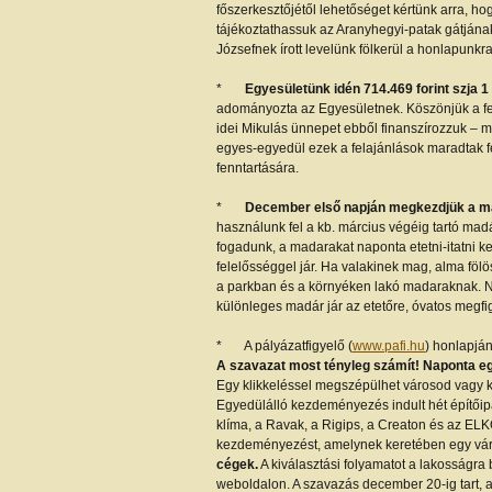
főszerkesztőjétől lehetőséget kértünk arra, hog
tájékoztathassuk az Aranyhegyi-patak gátjána
Józsefnek írott levelünk fölkerül a honlapunkra
*
Egyesületünk idén 714.469 forint szja 1
adományozta az Egyesületnek. Köszönjük a fel
idei Mikulás ünnepet ebből finanszírozzuk – m
egyes-egyedül ezek a felajánlások maradtak f
fenntartására.
*
December első napján megkezdjük a m
használunk fel a kb. március végéig tartó ma
fogadunk, a madarakat naponta etetni-itatni ke
felelősséggel jár. Ha valakinek mag, alma föl
a parkban és a környéken lakó madaraknak. Na
különleges madár jár az etetőre, óvatos megf
* A pályázatfigyelő (
www.pafi.hu
) honlapján
A szavazat most tényleg számít! Naponta
Egy klikkeléssel megszépülhet városod vagy ke
Egyedülálló kezdeményezés indult hét építőipa
klíma, a Ravak, a Rigips, a Creaton és az E
kezdeményezést, amelynek keretében egy vá
cégek.
A kiválasztási folyamatot a lakosságra b
weboldalon. A szavazás december 20-ig tart, a