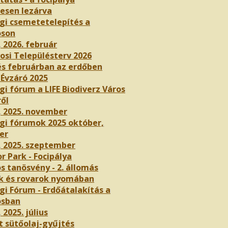
nesen lezárva
gi csemetetelepítés a
oson
, 2026. február
osi Településterv 2026
és februárban az erdőben
 Évzáró 2025
i fórum a LIFE Biodiverz Város
ről
, 2025. november
gi fórumok 2025 október,
er
, 2025. szeptember
r Park - Focipálya
s tanösvény - 2. állomás
k és rovarok nyomában
gi Fórum - Erdőátalakítás a
osban
 2025. július
t sütőolaj-gyűjtés