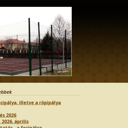
ebbek
cipálya, illetve a röpipálya
és 2026
 2026. április
atás - a focipálya