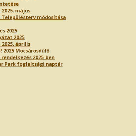
ntetése
, 2025. május
i Településterv módosítása
és 2025
yázat 2025
 2025. április
! 2025 Mocsárosdűlő
 rendelkezés 2025-ben
r Park foglaltsági naptár