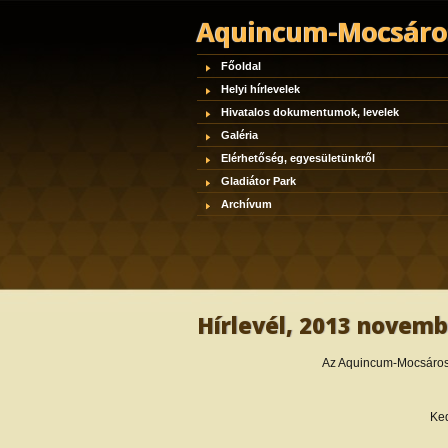
Aquincum-Mocsáros
Főoldal
Helyi hírlevelek
Hivatalos dokumentumok, levelek
Galéria
Elérhetőség, egyesületünkről
Gladiátor Park
Archívum
Hírlevél, 2013 novem
Az Aquincum-Mocsáros 
Ked