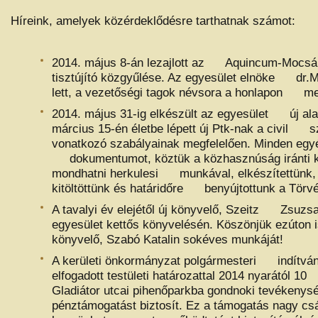
Híreink, amelyek közérdeklődésre tarthatnak számot:
2014. május 8-án lezajlott az Aquincum-Mocsá
tisztújító közgyűlése. Az egyesület elnöke dr.M
lett, a vezetőségi tagok névsora a honlapon me
2014. május 31-ig elkészült az egyesület új al
március 15-én életbe lépett új Ptk-nak a civil 
vonatkozó szabályainak megfelelően. Minden eg
dokumentumot, köztük a közhasznúság iránti k
mondhatni herkulesi munkával, elkészítettünk,
kitöltöttünk és határidőre benyújtottunk a Tör
A tavalyi év elejétől új könyvelő, Szeitz Zsuzsa
egyesület kettős könyvelésén. Köszönjük ezúto
könyvelő, Szabó Katalin sokéves munkáját!
A kerületi önkormányzat polgármesteri indítván
elfogadott testületi határozattal 2014 nyarától 
Gladiátor utcai pihenőparkba gondnoki tevéke
pénztámogatást biztosít. Ez a támogatás nagy cs