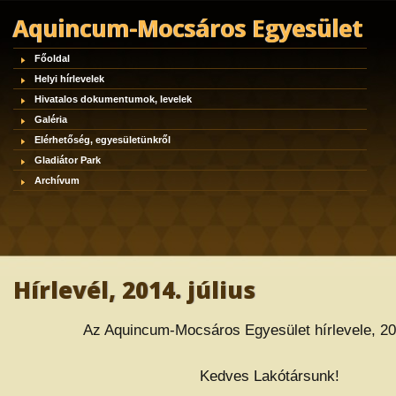
Aquincum-Mocsáros Egyesület
Főoldal
Helyi hírlevelek
Hivatalos dokumentumok, levelek
Galéria
Elérhetőség, egyesületünkről
Gladiátor Park
Archívum
Hírlevél, 2014. július
Az Aquincum-Mocsáros Egyesület hírlevele, 201
Kedves Lakótársunk!