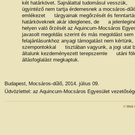
két határkövet. Sajnálattal tudomásul vesszük,
ügyintéző nem tartja érdemesnek a mocsáros-dűlő
emlékezet tárgyainak megőrzését és fenntartás
határköveknek akár ideiglenes, de a jelenlegin
helyen való őrzését az Aquincum-Mocsáros Egy
javasolt megoldás szerint és más megoldást se
felajánlásunkhoz anyagi támogatást nem kértünk, 
szempontokkal tisztában vagyunk, a jogi utat b
általunk kezdeményezett terepszemle utáni föld
állásfoglalást megkaptuk.
Budapest, Mocsáros-dűlő, 2014. július 09.
Üdvözlettel: az Aquincum-Mocsáros Egyesület vezetőség
©
Web 