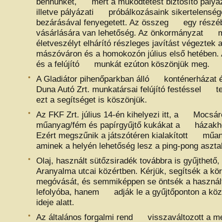
bennünket, mert a működtetést biztosító pályáz
illetve pályázati próbálkozásaink sikertelenség
bezárásával fenyegetett. Az összeg egy részébő
vásárlására van lehetőség. Az önkormányzat 
életveszélyt elhárító részleges javítást végezt
mászóváron és a homokozón július első hetében.
és a felújító munkát ezúton köszönjük meg.
A Gladiátor pihenőparkban álló konténerházat é
Duna Autó Zrt. munkatársai felújító festéssel te
ezt a segítséget is köszönjük.
Az FKF Zrt. július 14-én kihelyezi itt, a Mocsár
műanyag/fém és papírgyűjtő kukákat a házakh
Ezért megszűnik a játszótéren kialakított műan
aminek a helyén lehetőség lesz a ping-pong asz
Olaj, használt sütőzsiradék továbbra is gyűjthe
Aranyalma utcai közértben. Kérjük, segítsék a
megóvását, és semmiképpen se öntsék a használt 
lefolyóba, hanem adják le a gyűjtőponton a közér
ideje alatt.
Az általános forgalmi rend visszaváltozott a m