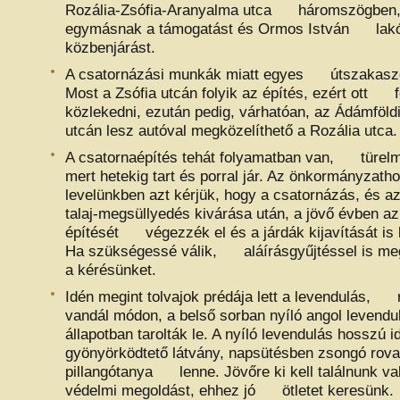
Rozália-Zsófia-Aranyalma utca háromszögben,
egymásnak a támogatást és Ormos István lakó
közbenjárást.
A csatornázási munkák miatt egyes útszakaszo
Most a Zsófia utcán folyik az építés, ezért ott f
közlekedni, ezután pedig, várhatóan, az Ádámfö
utcán lesz autóval megközelíthető a Rozália utca.
A csatornaépítés tehát folyamatban van, türelm
mert hetekig tart és porral jár. Az önkormányza
levelünkben azt kérjük, hogy a csatornázás, és
talaj-megsüllyedés kivárása után, a jövő évben az
építését végezzék el és a járdák kijavítását is
Ha szükségessé válik, aláírásgyűjtéssel is me
a kérésünket.
Idén megint tolvajok prédája lett a levendulás, 
vandál módon, a belső sorban nyíló angol leve
állapotban tarolták le. A nyíló levendulás hossz
gyönyörködtető látvány, napsütésben zsongó rova
pillangótanya lenne. Jövőre ki kell találnunk va
védelmi megoldást, ehhez jó ötletet keresünk.