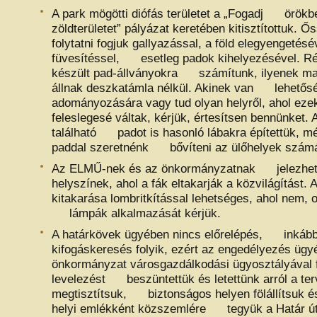
A park mögötti diófás területet a „Fogadj örökb
zöldterületet” pályázat keretében kitisztítottuk
folytatni fogjuk gallyazással, a föld elegyengetésé
füvesítéssel, esetleg padok kihelyezésével. Ré
készült pad-állványokra számítunk, ilyenek ma
állnak deszkatámla nélkül. Akinek van lehetős
adományozására vagy tud olyan helyről, ahol 
feleslegesé váltak, kérjük, értesítsen bennünket. A
található padot is hasonló lábakra építettük, mé
paddal szeretnénk bővíteni az ülőhelyek számá
Az ELMŰ-nek és az önkormányzatnak jelezhet
helyszínek, ahol a fák eltakarják a közvilágítás
kitakarása lombritkítással lehetséges, ahol nem, o
lámpák alkalmazását kérjük.
A határkövek ügyében nincs előrelépés, inkább 
kifogáskeresés folyik, ezért az engedélyezés 
önkormányzat városgazdálkodási ügyosztályával f
levelezést beszüntettük és letettünk arról a ter
megtisztítsuk, biztonságos helyen fölállítsuk 
helyi emlékként közszemlére tegyük a Határ ú