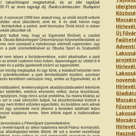
i takarítónapot megtartottuk, és az idei tagdíjak
ideigle
2400 Ft az éves tagsági díj. Bankszámlaszám: Budapest
Közössé
 A szervezet 1999-ben alakult meg, az elsők között voltunk
Mocsár
diátor utcai játszóteret, amit kb. 8 év alatt három nagy
Hírlevél
tt fenntartottuk a parkot, amit bizonyára Önök közül is sokan
káik játszottak ott.
Új Fővár
gból
tudtuk meg, hogy az Egyesület főművét, a családi
Faültet
ünk. Óbuda-Békásmegyer Önkormányzat Képviselőtestülete az
éma nem szerepelt a nyilvánosan elérhető napirenden- úgy
Adventi
dően a park üzemeltetésével az Óbudai Sport és Szabadidő
Lakosság
et nem képes a forrásteremtésre, ezért alkalmatlan a park
projekt
unk az elmúlt csaknem húsz évben, éppenséggel az utóbbi 8-9
ter és a pártja igyekezett elzárni az egyesületet.
Hírlevél
eket mindig megkaptuk és úgy tűnik, a kialakult helyzetet nem
Lakossá
ll szándékunkban a park fenntartásáért küzdeni, azonban
novemb
vezés keretében valósuljon meg, amibe az Egyesületet, az itt
Hírlevél
rbításaként, tevékenységünk akadályoztatásaként tekintünk
 kártérítés, erkölcsi elismerés nélkül, durva leszólással,
Gladiáto
angsúlyozni, hogy nincs azzal probléma, ha másra kívánja az
Mocsáro
azt is csak üdvözölni tudjuk, ha pluszforrásokat biztosít a
hogy nem történt előzetes egyeztetés, és továbbra sem adnak
Fűszere
nt úgy szeretnék most átvenni a területen található teljes
Lakossá
nyzat tulajdona lenne. Nem értünk egyet a határozatban
ljuk:
Mocsár
k bevonására a Pihenőpark üzemeltetésére.
Hírlevél,
 levelet kapott az akkor hatalomra került Fidesz kormánytól,
i állásfoglalást kértek tőlünk. Mi ezt a levelet vezetőségi
Használ