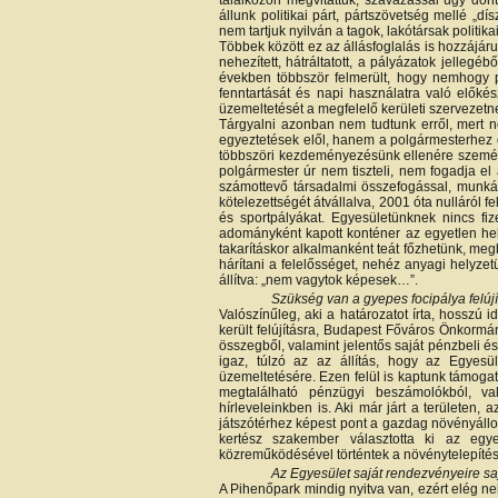
találkozón megvitattuk, szavazással úgy dön
állunk politikai párt, pártszövetség mellé „d
nem tartjuk nyilván a tagok, lakótársak politika
Többek között ez az állásfoglalás is hozzájár
nehezített, hátráltatott, a pályázatok jellegéb
években többször felmerült, hogy nemhogy 
fenntartását és napi használatra való előké
üzemeltetését a megfelelő kerületi szervezetn
Tárgyalni azonban nem tudtunk erről, mert n
egyeztetések elől, hanem a polgármesterhez el
többszöri kezdeményezésünk ellenére személ
polgármester úr nem tiszteli, nem fogadja el 
számottevő társadalmi összefogással, munk
kötelezettségét átvállalva, 2001 óta nulláról fe
és sportpályákat. Egyesületünknek nincs fi
adományként kapott konténer az egyetlen hely,
takarításkor alkalmanként teát főzhetünk, meg
hárítani a felelősséget, nehéz anyagi helyzet
állítva: „nem vagytok képesek…”.
Szükség van a gyepes focipálya felúj
Valószínűleg, aki a határozatot írta, hosszú 
került felújításra, Budapest Főváros Önkormányz
összegből, valamint jelentős saját pénzbeli 
igaz, túlzó az az állítás, hogy az Egyesü
üzemeltetésére. Ezen felül is kaptunk támoga
megtalálható pénzügyi beszámolókból, val
hírleveleinkben is. Aki már járt a területen,
játszótérhez képest pont a gazdag növényállomá
kertész szakember választotta ki az egye
közreműködésével történtek a növénytelepítés
Az Egyesület saját rendezvényeire saj
A Pihenőpark mindig nyitva van, ezért elég ne