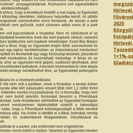
töttünk, hogy kritikus és civil érdekvédők maradunk és nem
megszü
íszcivilnek”, propagandistának. Közhasznú civil egyesületként
i elkötelezettségét.
Hírlevél
ult ahhoz, hogy a következő évektől a mai napig az Egyesület
Főváros
ől kifolyólag sikertelen, hátrányos helyzetbe került. Az utóbbi
programok szervezésére nincs forrásunk, de lassan a park
2025
szítését sem győzzük, ezért szívesen adtuk volna át a park
Közgyűl
ek.
em volt kapcsolatunk a hivatallal. Nem mi zárkóztunk el az
Fotópál
juttatott leveleinkre évek óta nem kaptunk választ, valamint
yes találkozóra sem kaptunk lehetőséget. Ezzel Bús Balázs
Hírlevél,
azt a tényt, hogy az Egyesület erején felüli szervezéssel és
Teszedd
ával egy egész kerületrészben az önkormányzat mindenkori
lépített és fenntartott egy nagy közösségi területet, játszóteret
1+1%-os
zetett munkatársa és használható helyisége. A faház és az
Gladiáto
 ahol az egyesület kerti gépeit, eszközeit tárolhatjuk, ahol
beszéléseket tarthatunk. A kerületi kommunikáció ránk akarja
ünket mintegy büntethetővé téve, az Egyesületet pellengérre
ítására és a növények pótlására.
idő óta nem volt a parkban, mivel a focipálya a tavalyi évben
ata által kiírt pályázaton elnyert több mint 1,2 millió forint
és önkéntes munka hozzáadásával. Ez is bizonyítja, hogy nem
let nem tudott jelentős forrásokat bevonni a Pihenőpark
tásokat, ezek részletesen elérhetőek az Egyesület honlapján
amint rendszeresen tájékoztattuk ezekről a lakosságot
 az tudja, hogy a Pihenőpark különlegességét a többi kerületi
nya adja. Ha civilek is ültették el a fákat, bokrokat, mindig
deket, és szakemberek felügyeletével, irányításával és
ek.
átította ki a parkot, oda embereket nem engedett be.
hézkes lenne bárkit is kizárni. Valamint az Egyesület minden