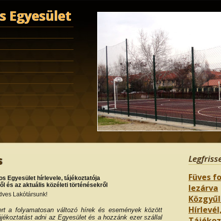
 Egyesület
s
Legfriss
Füves fo
 Egyesület hírlevele, tájékoztatója
 és az aktuális közéleti történésekről
lezárva
ves Lakótársunk!
Közgyűl
Hírlevél,
ert a folyamatosan változó hírek és események között
jékoztatást adni az Egyesület és a hozzánk ezer szállal
Tájékozt