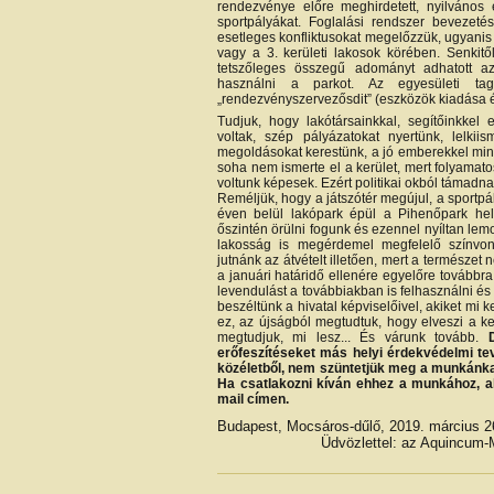
rendezvénye előre meghirdetett, nyilvános 
sportpályákat. Foglalási rendszer bevezeté
esetleges konfliktusokat megelőzzük, ugyani
vagy a 3. kerületi lakosok körében. Senkit
tetszőleges összegű adományt adhatott a
használni a parkot. Az egyesületi ta
„rendezvényszervezősdit” (eszközök kiadása és
Tudjuk, hogy lakótársainkkal, segítőinkkel e
voltak, szép pályázatokat nyertünk, lelki
megoldásokat kerestünk, a jó emberekkel min
soha nem ismerte el a kerület, mert folyamato
voltunk képesek. Ezért politikai okból támadna
Reméljük, hogy a játszótér megújul, a sportpá
éven belül lakópark épül a Pihenőpark hel
őszintén örülni fogunk és ezennel nyíltan lemon
lakosság is megérdemel megfelelő színvon
jutnánk az átvételt illetően, mert a természet 
a januári határidő ellenére egyelőre továbbra
levendulást a továbbiakban is felhasználni és 
beszéltünk a hivatal képviselőivel, akiket mi 
ez, az újságból megtudtuk, hogy elveszi a ker
megtudjuk, mi lesz... És várunk tovább.
erőfeszítéseket más helyi érdekvédelmi t
közéletből, nem szüntetjük meg a munkánkat,
Ha csatlakozni kíván ehhez a munkához, 
mail címen.
Budapest, Mocsáros-dűlő, 2019. március 2
Üdvözlettel: az Aquincum