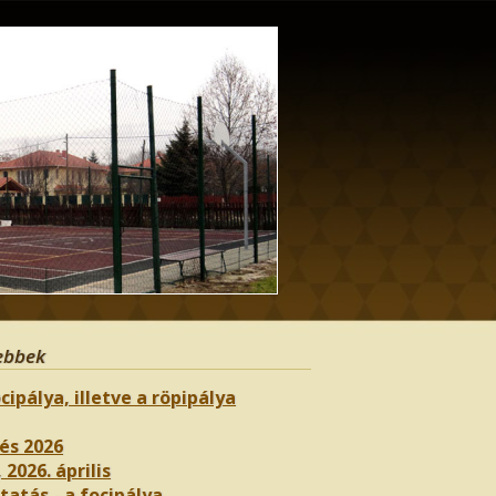
ebbek
cipálya, illetve a röpipálya
és 2026
 2026. április
atás - a focipálya