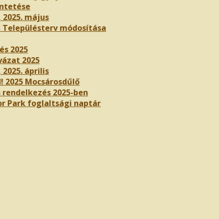
ntetése
, 2025. május
i Településterv módosítása
és 2025
yázat 2025
 2025. április
! 2025 Mocsárosdűlő
 rendelkezés 2025-ben
r Park foglaltsági naptár