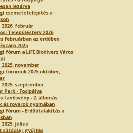
nesen lezárva
gi csemetetelepítés a
oson
, 2026. február
osi Településterv 2026
és februárban az erdőben
 Évzáró 2025
i fórum a LIFE Biodiverz Város
ről
, 2025. november
gi fórumok 2025 október,
er
, 2025. szeptember
r Park - Focipálya
s tanösvény - 2. állomás
k és rovarok nyomában
gi Fórum - Erdőátalakítás a
osban
 2025. július
t sütőolaj-gyűjtés