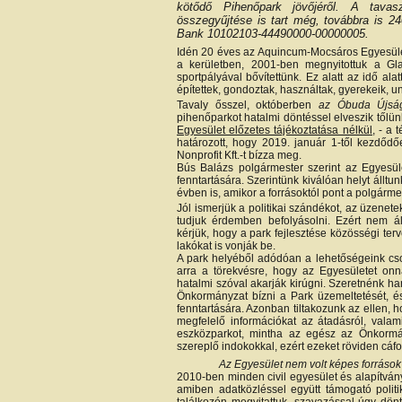
kötődő Pihenőpark jövőjéről. A tavasz
összegyűjtése is tart még, továbbra is 
Bank 10102103-44490000-00000005.
Idén 20 éves az Aquincum-Mocsáros Egyesület.
a kerületben, 2001-ben megnyitottuk a Gla
sportpályával bővítettünk. Ez alatt az idő ala
építettek, gondoztak, használtak, gyerekeik, uno
Tavaly ősszel, októberben
az Óbuda Újsá
pihenőparkot hatalmi döntéssel elveszik től
Egyesület előzetes tájékoztatása nélkül,
- a t
határozott, hogy 2019. január 1-től kezdő
Nonprofit Kft.-t bízza meg.
Bús Balázs polgármester szerint az Egyesül
fenntartására. Szerintünk kiválóan helyt állt
évben is, amikor a forrásoktól pont a polgármes
Jól ismerjük a politikai szándékot, az üzenet
tudjuk érdemben befolyásolni. Ezért nem á
kérjük, hogy a park fejlesztése közösségi ter
lakókat is vonják be.
A park helyéből adódóan a lehetőségeink cso
arra a törekvésre, hogy az Egyesületet onnan
hatalmi szóval akarják kirúgni. Szeretnénk h
Önkormányzat bízni a Park üzemeltetését, és 
fenntartására. Azonban tiltakozunk az ellen, 
megfelelő információkat az átadásról, valami
eszközparkot, mintha az egész az Önkormá
szereplő indokokkal, ezért ezeket röviden cáfo
Az Egyesület nem volt képes forráso
2010-ben minden civil egyesület és alapítvány
amiben adatközléssel együtt támogató politika