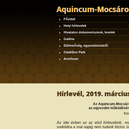
Aquincum-Mocsáros
Főoldal
Helyi hírlevelek
Hivatalos dokumentumok, levelek
Galéria
Elérhetőség, egyesületünkről
Gladiátor Park
Archívum
Hírlevél, 2019. márciu
Az Aquincum-Mocsáros
az egyesület működéséről
Ked
Az idei évben ez az első hírlevelünk, m
sodródva a mai napig nem tudunk biztos tá