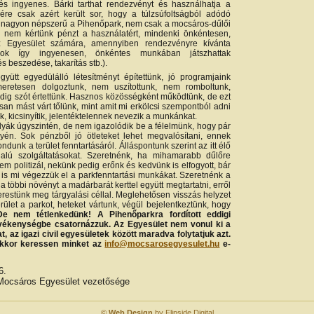
és ingyenes. Bárki tarthat rendezvényt és használhatja a
sére csak azért került sor, hogy a túlzsúfoltságból adódó
s nagyon népszerű a Pihenőpark, nem csak a mocsáros-dűlői
ől nem kértünk pénzt a használatért, mindenki önkéntesen,
z Egyesület számára, amennyiben rendezvényre kívánta
gok így ingyenesen, önkéntes munkában játszhattak
 beszedése, takarítás stb.).
gyütt egyedülálló létesítményt építettünk, jó programjaink
ismeretesen dolgoztunk, nem uszítottunk, nem romboltunk,
dig szót értettünk. Hasznos közösségként működtünk, de ezt
san mást várt tőlünk, mint amit mi erkölcsi szempontból adni
k, kicsinyítik, jelentéktelennek nevezik a munkánkat.
lyák úgyszintén, de nem igazolódik be a félelmünk, hogy pár
yén. Sok pénzből jó ötleteket lehet megvalósítani, ennek
dunk a terület fenntartásáról. Álláspontunk szerint az itt élő
alú szolgáltatásokat. Szeretnénk, ha mihamarabb dűlőre
nem politizál, nekünk pedig erőnk és kedvünk is elfogyott, bár
 is mi végezzük el a parkfenntartási munkákat. Szeretnénk a
a többi növényt a madárbarát kerttel együtt megtartatni, erről
kerestünk meg tárgyalási céllal. Meglehetősen visszás helyzet
ület a parkot, heteket vártunk, végül bejelentkeztünk, hogy
De nem tétlenkedünk! A Pihenőparkra fordított eddigi
evékenységbe csatornázzuk. Az Egyesület nem vonul ki a
 az igazi civil egyesületek között maradva folytatjuk azt.
akkor keressen minket az
info@mocsarosegyesulet.hu
e-
6.
-Mocsáros Egyesület vezetősége
©
Web Design
by Flipside Digital