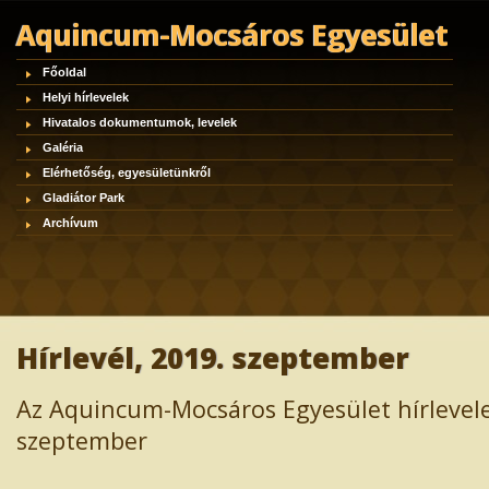
Aquincum-Mocsáros Egyesület
Főoldal
Helyi hírlevelek
Hivatalos dokumentumok, levelek
Galéria
Elérhetőség, egyesületünkről
Gladiátor Park
Archívum
Hírlevél, 2019. szeptember
Az Aquincum-Mocsáros Egyesület hírlevele
szeptember