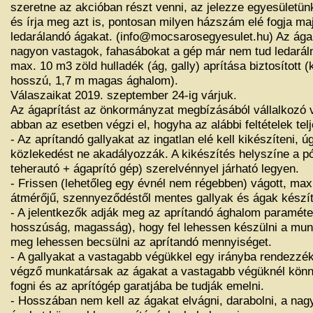
szeretne az akcióban részt venni, az jelezze egyesületün
és írja meg azt is, pontosan milyen házszám elé fogja maj
ledarálandó ágakat. (info@mocsarosegyesulet.hu) Az ág
nagyon vastagok, fahasábokat a gép már nem tud ledarál
max. 10 m3 zöld hulladék (ág, gally) aprítása biztosított 
hosszú, 1,7 m magas ághalom).
Válaszaikat 2019. szeptember 24-ig várjuk.
Az ágaprítást az önkormányzat megbízásából vállalkozó v
abban az esetben végzi el, hogyha az alábbi feltételek tel
- Az aprítandó gallyakat az ingatlan elé kell kikészíteni, ú
közlekedést ne akadályozzák. A kikészítés helyszíne a pó
teherautó + ágaprító gép) szerelvénnyel járható legyen.
- Frissen (lehetőleg egy évnél nem régebben) vágott, m
átmérőjű, szennyeződéstől mentes gallyak és ágak készít
- A jelentkezők adják meg az aprítandó ághalom paraméte
hosszúság, magasság), hogy fel lehessen készülni a mun
meg lehessen becsülni az aprítandó mennyiséget.
- A gallyakat a vastagabb végükkel egy irányba rendezzék
végző munkatársak az ágakat a vastagabb végüknél kön
fogni és az aprítógép garatjába be tudják emelni.
- Hosszában nem kell az ágakat elvágni, darabolni, a nag