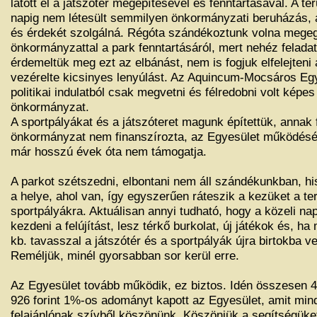
látott el a játszótér megépítésével és fenntartásával. A te
napig nem létesült semmilyen önkormányzati beruházás, 
és érdekét szolgálná. Régóta szándékoztunk volna mege
önkormányzattal a park fenntartásáról, mert nehéz felad
érdemeltük meg ezt az elbánást, nem is fogjuk elfelejteni 
vezérelte kicsinyes lenyúlást. Az Aquincum-Mocsáros Eg
politikai indulatból csak megvetni és félredobni volt képes 
önkormányzat.
A sportpályákat és a játszóteret magunk építettük, annak 
önkormányzat nem finanszírozta, az Egyesület működését
már hosszú évek óta nem támogatja.
A parkot szétszedni, elbontani nem áll szándékunkban, h
a helye, ahol van, így egyszerűen ráteszik a kezüket a terü
sportpályákra. Aktuálisan annyi tudható, hogy a közeli na
kezdeni a felújítást, lesz térkő burkolat, új játékok és, ha
kb. tavasszal a játszótér és a sportpályák újra birtokba v
Reméljük, minél gyorsabban sor kerül erre.
Az Egyesület tovább működik, ez biztos. Idén összesen 4
926 forint 1%-os adományt kapott az Egyesület, amit mi
felajánlónak szívből köszönünk. Köszönjük a segítségüke