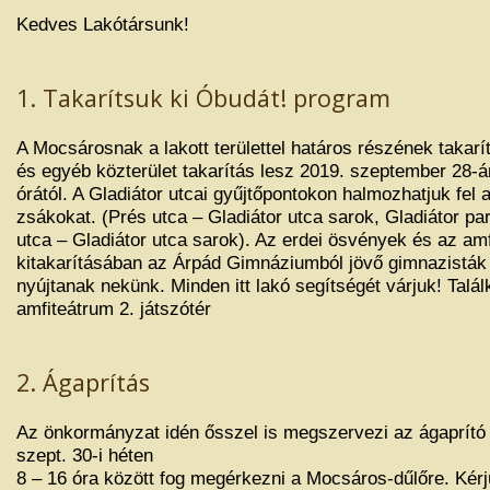
Kedves Lakótársunk!
1. Takarítsuk ki Óbudát! program
A Mocsárosnak a lakott területtel határos részének takar
és egyéb közterület takarítás lesz 2019. szeptember 28-
órától. A Gladiátor utcai gyűjtőpontokon halmozhatjuk fel a
zsákokat. (Prés utca – Gladiátor utca sarok, Gladiátor par
utca – Gladiátor utca sarok). Az erdei ösvények és az am
kitakarításában az Árpád Gimnáziumból jövő gimnazisták
nyújtanak nekünk. Minden itt lakó segítségét várjuk! Talá
amfiteátrum 2. játszótér
2. Ágaprítás
Az önkormányzat idén ősszel is megszervezi az ágaprító 
szept. 30-i héten
8 – 16 óra között fog megérkezni a Mocsáros-dűlőre. Kérj