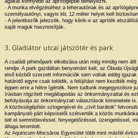
ágakat könnyebb az aprítógépbe behelyezni.
- A munka elvégzéséhez a teherautónak és az aprítógépn
személyautónyi, vagyis kb. 12 méter helyet kell biztosítan
- A jelentkezők jelezzék, hogy kérik-e az apríték elszállít
saját maguk hasznosítják.
3. Gladiátor utcai játszótér és park
A családi pihenőpark elkobzása után még mindig nem állt 
rendje. A park gazdátlan benyomást kelt, az Óbuda Újság
első kézből szerzett információk sem voltak eddig igazak
határidő egyre csak tolódik, a felújítást nem kezdték még e
éppen erre a hétre ígérték. Nem tudtunk megegyezésre jutn
írásban rögzített megállapodás az önkormányzattal és ezt
befolyásolja az önkormányzati választások kimenetele is.
A közösségépítés szlogenjével és „civil barátok” felvonul
kampányoló párt képviselői szétverték a közös munkánk
telt el semmittevéssel, fenyegetőzéssel, üzengetéssel, m
állaga leromlott.
Az Aquincum-Mocsáros Egyesület több mint másfél évtize