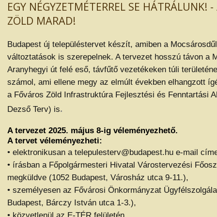
EGY NÉGYZETMÉTERREL SE HÁTRÁLUNK! -
ZÖLD MARAD!
Budapest új településtervet készít, amiben a Mocsárosdűl
változtatások is szerepelnek. A tervezet hosszú távon a
Aranyhegyi út felé eső, távfűtő vezetékeken túli területén
számol, ami ellene megy az elmúlt években elhangzott íg
a Főváros Zöld Infrastruktúra Fejlesztési és Fenntartási 
.
Dezső Terv) is
A tervezet 2025. május 8-ig véleményezhető.
A tervet véleményezheti:
• elektronikusan a telepulesterv@budapest.hu e-mail cím
• írásban a Főpolgármesteri Hivatal Várostervezési Főos
megküldve (1052 Budapest, Városház utca 9-11.),
• személyesen az Fővárosi Önkormányzat Ügyfélszolgála
Budapest, Bárczy István utca 1-3.),
• közvetlenül az E-TÉR felületén.