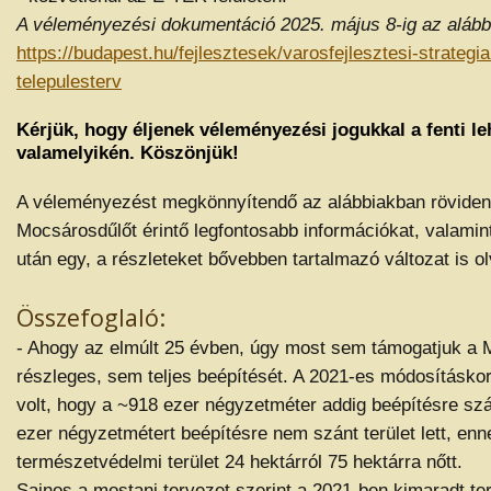
A véleményezési dokumentáció 2025. május 8-ig az alábbi o
https://budapest.hu/fejlesztesek/varosfejlesztesi-strategia
telepulesterv
Kérjük, hogy éljenek véleményezési jogukkal a fenti l
valamelyi
kén. Köszönjük!
A véleményezést megkönnyítendő az alábbiakban röviden 
Mocsárosdűlőt érintő legfontosabb információkat, valamin
után egy, a részleteket bővebben tartalmazó változat is o
Összefoglaló:
- Ahogy az elmúlt 25 évben, úgy most sem támogatjuk a
részleges, sem teljes beépítését. A 2021-es módosításkor
volt, hogy a ~918 ezer négyzetméter addig beépítésre szá
ezer négyzetmétert beépítésre nem szánt terület lett, en
természetvédelmi terület 24 hektárról 75 hektárra nőtt.
Sajnos a mostani tervezet szerint a 2021-ben kimaradt ter