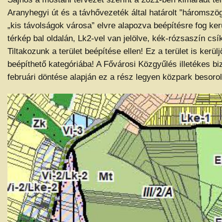
Aranyhegyi út és a távhővezeték által határolt ”háromszö
„kis távolságok városa” elvre alapozva beépítésre fog kerü
térkép bal oldalán, Lk2-vel van jelölve, kék-rózsaszín csí
Tiltakozunk a terület beépítése ellen! Ez a terület is kerü
beépíthető kategóriába! A Fővárosi Közgyűlés illetékes b
februári döntése alapján ez a rész legyen közpark besorol