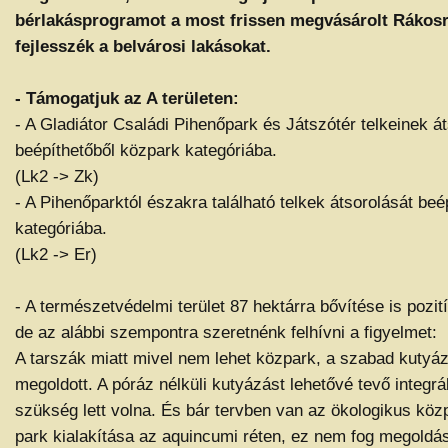
bérlakásprogramot a most frissen megvásárolt Rákos
fejlesszék a belvárosi lakásokat.
- Támogatjuk az A területen:
- A Gladiátor Családi Pihenőpark és Játszótér telkeinek á
beépíthetőből közpark kategóriába.
(Lk2 -> Zk)
- A Pihenőparktól északra található telkek átsorolását beé
kategóriába.
(Lk2 -> Er)
- A természetvédelmi terület 87 hektárra bővítése is pozi
de az alábbi szempontra szeretnénk felhívni a figyelmet:
A tarszák miatt mivel nem lehet közpark, a szabad kuty
megoldott. A póráz nélküli kutyázást lehetővé tevő integrál
szükség lett volna. És bár tervben van az ökologikus köz
park kialakítása az aquincumi réten, ez nem fog megoldást