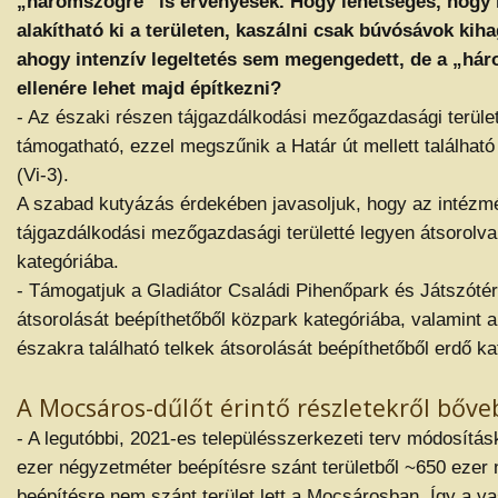
„háromszögre” is érvényesek. Hogy lehetséges, hogy
alakítható ki a területen, kaszálni csak búvósávok kiha
ahogy intenzív legeltetés sem megengedett, de a „h
ellenére lehet majd építkezni?
- Az északi részen tájgazdálkodási mezőgazdasági terület
támogatható, ezzel megszűnik a Határ út mellett található
(Vi-3).
A szabad kutyázás érdekében javasoljuk, hogy az intézmé
tájgazdálkodási mezőgazdasági területté legyen átsorolv
kategóriába.
- Támogatjuk a Gladiátor Családi Pihenőpark és Játszótér
átsorolását beépíthetőből közpark kategóriába, valamint a
északra található telkek átsorolását beépíthetőből erdő ka
A Mocsáros-dűlőt érintő részletekről bőve
- A legutóbbi, 2021-es településszerkezeti terv módosítás
ezer négyzetméter beépítésre szánt területből ~650 ezer
beépítésre nem szánt terület lett a Mocsárosban. Így a v