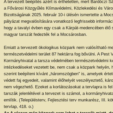
A tervezett beépítés azért is érthetetlen, mert Bardóczi S
a Fővárosi Közgyűlés Klímavédelmi, Közlekedési és Város
Bizottságának 2025. február 10-i ülésén ismertette a Moc
pályázat megvalósítására vonatkozó legfrissebb információ
hogy a tavalyi évben egy csak a Kárpát-medencében élő s
magyar tarszát fedezték fel a Mocsárosban.
Emiatt a tervezett ökologikus közpark nem valósítható me
természetvédelmi terület 87 hektárra fog bővülni. A Pest
Kormányhivatal a tarsza védelmében természetvédelmi ko
intézkedéseket vezetett be, nem csak a közpark helyén, 
szerint beépíteni kívánt „háromszögben” is, amelyek érte
védett faj egyedeit, valamint élőhelyét veszélyeztető, ká
nem végezhető. Ezeket a korlátozásokat a tervlapra is fel 
tarszák jelenlétével a tervezet is számol, a kormányhivata
említik. (Településterv, Fejlesztési terv munkarész, III. kö
tervlap, 418. o.)
Az A részen még közpark sem lehet a tarszák miatt, de