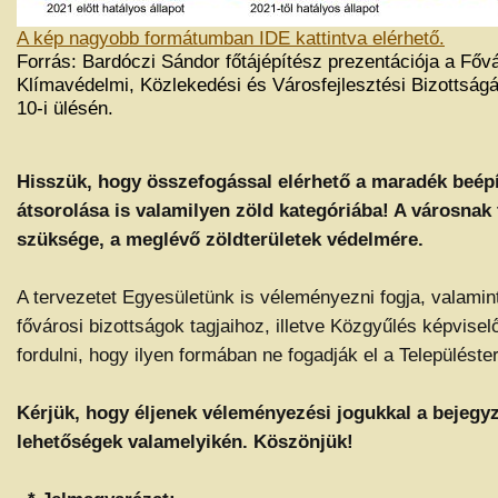
A kép nagyobb formátumban IDE kattintva elérhető.
Forrás: Bardóczi Sándor főtájépítész prezentációja a Főv
Klímavédelmi, Közlekedési és Városfejlesztési Bizottság
10-i ülésén.
Hisszük, hogy összefogással elérhető a maradék beépí
átsorolása is valamilyen zöld kategóriába! A városnak
szüksége, a meglévő zöldterületek védelmére.
A tervezetet Egyesületünk is véleményezni fogja, valamint
fővárosi bizottságok tagjaihoz, illetve Közgyűlés képvisel
fordulni, hogy ilyen formában ne fogadják el a Településter
Kérjük, hogy éljenek véleményezési jogukkal a bejegyz
lehetőségek valamelyikén. Köszönjük!