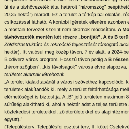
út és a távhővezeték által határolt ”háromszög” beépíthető
20,35 hektár) maradt. Ez a terület a térkép bal oldalán, r
csíkozással látható. A korábbi ígéretek ellenére azonban
a mostani tervezet szerint nem akarnak módosítani.
A Mo
távhővezeték mentén két részre „bontják”, A és B terüle
Zöldinfrastruktúra és rekreáció fejlesztését támogató akci
hektár). Itt valósul meg közép távon, 7 év alatt, a 2024-b
Biodiverz város program. Hosszú távon pedig a
B részen
„háromszögben”, „kis távolságok” városa elvre alapozva,
területet akarnak létrehozn
i:
„A terület kialakításánál a városi szövethez kapcsolódó, 
területek alakítandók ki, mely a terület feltárhatósága mel
elérhetőséget is biztosítja. A „B” jelű területen maximum 
sűrűség alakítható ki, ahol a hektár adat a teljes területre
közlekedési területekkel, zöldterületekkel és alapintézmén
együtt).”
(Településterv, Településfejlesztési terv, II. kötet Cselek