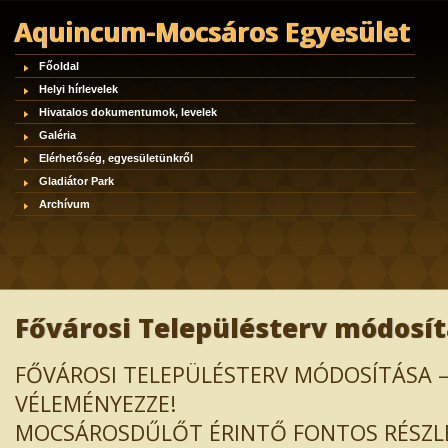
Aquincum-Mocsáros Egyesület
Főoldal
Helyi hírlevelek
Hivatalos dokumentumok, levelek
Galéria
Elérhetőség, egyesületünkről
Gladiátor Park
Archívum
Fővárosi Településterv módosít
FŐVÁROSI TELEPÜLÉSTERV MÓDOSÍTÁSA –
VÉLEMÉNYEZZE!
MOCSÁROSDŰLŐT ÉRINTŐ FONTOS RÉSZL