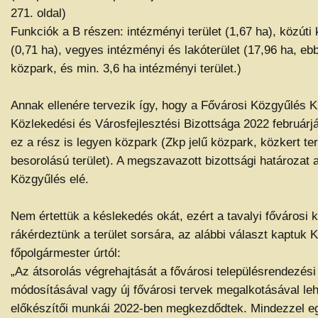
271. oldal)
Funkciók a B részen: intézményi terület (1,67 ha), közúti 
(0,71 ha), vegyes intézményi és lakóterület (17,96 ha, eb
közpark, és min. 3,6 ha intézményi terület.)
Annak ellenére tervezik így, hogy a Fővárosi Közgyűlés 
Közlekedési és Városfejlesztési Bizottsága 2022 februárj
ez a rész is legyen közpark (Zkp jelű közpark, közkert ter
besorolású terület). A megszavazott bizottsági határozat 
Közgyűlés elé.
Nem értettük a késlekedés okát, ezért a tavalyi fővárosi
rákérdeztünk a terület sorsára, az alábbi választ kaptuk
főpolgármester úrtól:
„Az átsorolás végrehajtását a fővárosi településrendezés
módosításával vagy új fővárosi tervek megalkotásával leh
előkészítői munkái 2022-ben megkezdődtek. Mindezzel eg