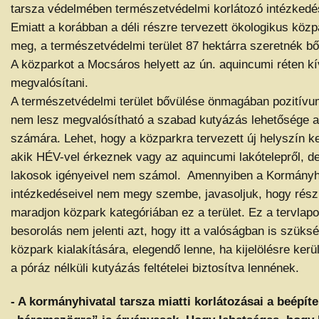
tarsza védelmében természetvédelmi korlátozó intézkedés
Emiatt a korábban a déli részre tervezett ökologikus köz
meg, a természetvédelmi terület 87 hektárra szeretnék bő
A közparkot a Mocsáros helyett az ún. aquincumi réten k
megvalósítani.
A természetvédelmi terület bővülése önmagában pozitívum
nem lesz megvalósítható a szabad kutyázás lehetősége a
számára. Lehet, hogy a közparkra tervezett új helyszín 
akik HÉV-vel érkeznek vagy az aquincumi lakótelepről, d
lakosok igényeivel nem számol. Amennyiben a Kormányhi
intézkedéseivel nem megy szembe, javasoljuk, hogy rés
maradjon közpark kategóriában ez a terület. Ez a tervlap
besorolás nem jelenti azt, hogy itt a valóságban is szüks
közpark kialakítására, elegendő lenne, ha kijelölésre kerül
a póráz nélküli kutyázás feltételei biztosítva lennének.
- A kormányhivatal tarsza miatti korlátozásai a beépíte