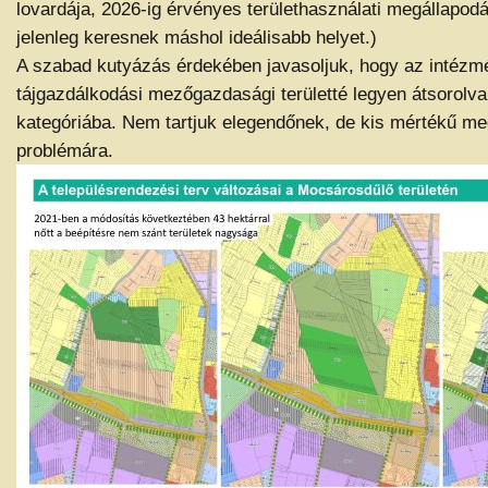
lovardája, 2026-ig érvényes területhasználati megállapo
jelenleg keresnek máshol ideálisabb helyet.)
A szabad kutyázás érdekében javasoljuk, hogy az intézmé
tájgazdálkodási mezőgazdasági területté legyen átsorolv
kategóriába. Nem tartjuk elegendőnek, de kis mértékű meg
problémára.