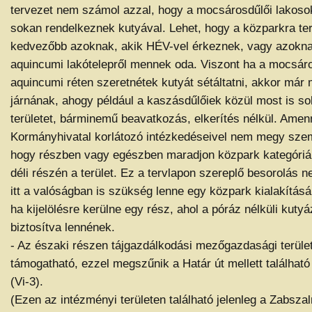
tervezet nem számol azzal, hogy a mocsárosdűlői lakosok
sokan rendelkeznek kutyával. Lehet, hogy a közparkra ter
kedvezőbb azoknak, akik HÉV-vel érkeznek, vagy azokna
aquincumi lakótelepről mennek oda. Viszont ha a mocsáro
aquincumi réten szeretnétek kutyát sétáltatni, akkor már 
járnának, ahogy például a kaszásdűlőiek közül most is s
területet, bárminemű beavatkozás, elkerítés nélkül. Amen
Kormányhivatal korlátozó intézkedéseivel nem megy szem
hogy részben vagy egészben maradjon közpark kategóri
déli részén a terület. Ez a tervlapon szereplő besorolás n
itt a valóságban is szükség lenne egy közpark kialakításá
ha kijelölésre kerülne egy rész, ahol a póráz nélküli kutyáz
biztosítva lennének.
- Az északi részen tájgazdálkodási mezőgazdasági terület
támogatható, ezzel megszűnik a Határ út mellett található
(Vi-3).
(Ezen az intézményi területen található jelenleg a Zabsza