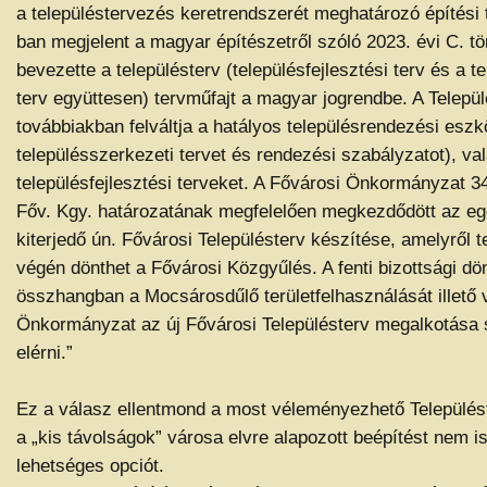
a településtervezés keretrendszerét meghatározó építési 
ban megjelent a magyar építészetről szóló 2023. évi C. t
bevezette a településterv (településfejlesztési terv és a 
terv együttesen) tervműfajt a magyar jogrendbe. A Települ
továbbiakban felváltja a hatályos településrendezési eszk
településszerkezeti tervet és rendezési szabályzatot), va
településfejlesztési terveket. A Fővárosi Önkormányzat 34
Főv. Kgy. határozatának megfelelően megkezdődött az eg
kiterjedő ún. Fővárosi Településterv készítése, amelyről 
végén dönthet a Fővárosi Közgyűlés. A fenti bizottsági dö
összhangban a Mocsárosdűlő területfelhasználását illető 
Önkormányzat az új Fővárosi Településterv megalkotása 
elérni.”
Ez a válasz ellentmond a most véleményezhető Települést
a „kis távolságok” városa elvre alapozott beépítést nem is
lehetséges opciót.