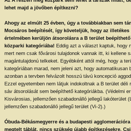
lehet majd a jövőben építkezni?
Ahogy az elmúlt 25 évben, úgy a továbbiakban sem tá
Mocsáros beépítését, így követeljük, hogy az illetékes
értelmében kerüljön átsorolásra a B terület beépíthető
közparki kategóriába!
Eddig azt a választ kaptuk, hogy n
mert nem csak fővárosi tulajdonok vannak itt, ki kellene sa
magántulajdonú telkeket. Egyébként attól még, hogy a terü
kategóriában marad, nem jeleni azt, hogy automatikusan b
azonban a tervben felvázolt hosszú távú koncepció aggod
Ezzel egyetemben nem látjuk indokoltnak a B terület déli
sáv átsorolását sem beépíthető kategóriákba. (Védelmi er
Kisvárosias, jellemzően szabadonálló jellegű lakóterület (
jellemzően szabadonálló jellegű terület (Vi-2).)
Óbuda-Békásmegyerre és a budapesti agglomerációra k
megtelt táblát, nincs szükség újabb építkezésekre. Csi