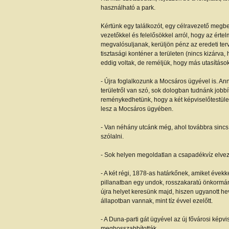
használható a park.
Kértünk egy találkozót, egy célravezető megbe
vezetőkkel és felelősökkel arról, hogy az ért
megvalósuljanak, kerüljön pénz az eredeti terv
tisztasági konténer a területen (nincs kizárva
eddig voltak, de reméljük, hogy más utasításo
- Újra foglalkozunk a Mocsáros ügyével is. An
területről van szó, sok dologban tudnánk jobbí
reménykedhetünk, hogy a két képviselőtestület
lesz a Mocsáros ügyében.
- Van néhány utcánk még, ahol továbbra sincs
szólalni.
- Sok helyen megoldatlan a csapadékvíz elvez
- A két régi, 1878-as határkőnek, amiket évekkel 
pillanatban egy undok, rosszakaratú önkormán
újra helyet keresünk majd, hiszen ugyanott h
állapotban vannak, mint tíz évvel ezelőtt.
- A Duna-parti gát ügyével az új fővárosi képvis
meghosszabbították.