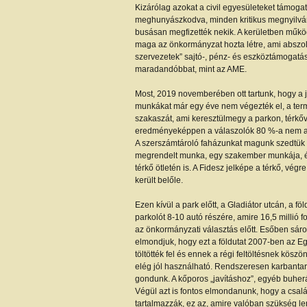
Kizárólag azokat a civil egyesületeket támogat
meghunyászkodva, minden kritikus megnyilván
busásan megfizették nekik. A kerületben működ
maga az önkormányzat hozta létre, ami abszol
szervezetek” sajtó-, pénz- és eszköztámogatás
maradandóbbat, mint az AME.
Most, 2019 novemberében ott tartunk, hogy a já
munkákat már egy éve nem végezték el, a termé
szakaszát, ami keresztülmegy a parkon, térkőve
eredményeképpen a válaszolók 80 %-a nem akart
A szerszámtároló faházunkat magunk szedtük s
megrendelt munka, egy szakember munkája, 
térkő ötletén is. A Fidesz jelképe a térkő, vég
került belőle.
Ezen kívül a park előtt, a Gladiátor utcán, a 
parkolót 8-10 autó részére, amire 16,5 millió for
az önkormányzati választás előtt. Esőben sáro
elmondjuk, hogy ezt a földutat 2007-ben az Egy
töltötték fel és ennek a régi feltöltésnek kös
elég jól használható. Rendszeresen karbantart
gondunk. A kőporos „javításhoz”, egyéb buher
Végül azt is fontos elmondanunk, hogy a családi
tartalmazzák, ez az, amire valóban szükség le