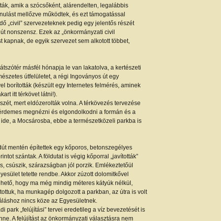
ták, amik a szócsőként, alárendelten, legalábbis
ulást mellőzve működtek, és ezt támogatással
ő „civil” szervezeteknek pedig egy jelentős részét
út nonszensz. Ezek az „önkormányzati civil
t kapnak, de egyik szervezet sem alkotott többet,
tszótér másfél hónapja le van lakatolva, a kertészeti
szetes útfelületet, a régi Ingoványos út egy
l borították (készült egy Internetes felmérés, aminek
 itt térkövet látni!).
zét, mert eldózerolták volna. A térkövezés tervezése
érdemes megnézni és elgondolkodni a formán és a
re ide, a Mocsárosba, ebbe a természetközeli parkba is
földút mentén építettek egy kőporos, betonszegélyes
intot szántak. A földutat is végig kőporral „javították”
s, csúszik, szárazságban jól porzik. Emlékeztetőül
esület tetette rendbe. Akkor zúzott dolomitkővel
zönhető, hogy ma még mindig méteres kátyúk nélkül,
ottuk, ha munkagép dolgozott a parkban, az útra is volt
áláshoz nincs köze az Egyesületnek.
 park „felújítási” tervei eredetileg a víz bevezetését is
nne. A felújítást az önkormányzati választásra nem