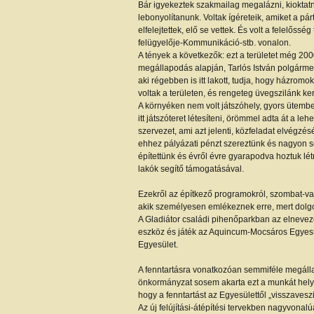
Bár igyekeztek szakmailag megalázni, kioktatni
lebonyolítanunk. Voltak ígéreteik, amiket a p
elfelejtettek, elő se vettek. És volt a felelős
felügyelője-Kommunikáció-stb. vonalon.
A tények a következők: ezt a területet még 2
megállapodás alapján, Tarlós István polgármeste
aki régebben is itt lakott, tudja, hogy házromo
voltak a területen, és rengeteg üvegszilánk ke
A környéken nem volt játszóhely, gyors ütemb
itt játszóteret létesíteni, örömmel adta át a le
szervezet, ami azt jelenti, közfeladat elvégzését
ehhez pályázati pénzt szereztünk és nagyon so
építettünk és évről évre gyarapodva hoztuk létr
lakók segítő támogatásával.
Ezekről az építkező programokról, szombat-v
akik személyesen emlékeznek erre, mert dolgo
A Gladiátor családi pihenőparkban az elnevezé
eszköz és játék az Aquincum-Mocsáros Egyesüle
Egyesület.
A fenntartásra vonatkozóan semmiféle megálla
önkormányzat sosem akarta ezt a munkát helyett
hogy a fenntartást az Egyesülettől „visszavesz
Az új felújítási-átépítési tervekben nagyvonal