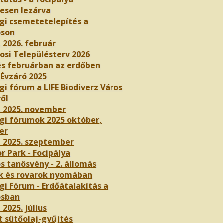
nesen lezárva
gi csemetetelepítés a
oson
, 2026. február
osi Településterv 2026
és februárban az erdőben
 Évzáró 2025
i fórum a LIFE Biodiverz Város
ről
, 2025. november
gi fórumok 2025 október,
er
, 2025. szeptember
r Park - Focipálya
s tanösvény - 2. állomás
k és rovarok nyomában
gi Fórum - Erdőátalakítás a
osban
 2025. július
t sütőolaj-gyűjtés