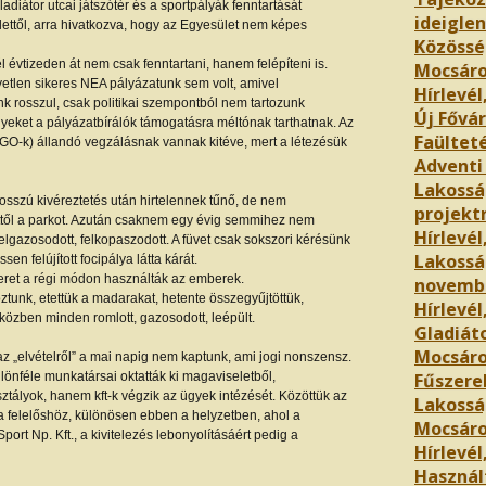
diátor utcai játszótér és a sportpályák fenntartását
ideigle
ttől, arra hivatkozva, hogy az Egyesület nem képes
Közössé
évtizeden át nem csak fenntartani, hanem felépíteni is.
Mocsár
etlen sikeres NEA pályázatunk sem volt, amivel
Hírlevél
nk rosszul, csak politikai szempontból nem tartozunk
Új Fővár
yeket a pályázatbírálók támogatásra méltónak tarthatnak. Az
Faültet
(NGO-k) állandó vegzálásnak vannak kitéve, mert a létezésük
Adventi
Lakosság
hosszú kivéreztetés után hirtelennek tűnő, de nem
projekt
ettől a parkot. Azután csaknem egy évig semmihez nem
Hírlevél
elgazosodott, felkopaszodott. A füvet csak sokszori kérésünk
Lakossá
sen felújított focipálya látta kárát.
teret a régi módon használták az emberek.
novemb
ztunk, etettük a madarakat, hetente összegyűjtöttük,
Hírlevél
miközben minden romlott, gazosodott, leépült.
Gladiáto
Mocsáro
az „elvételről” a mai napig nem kaptunk, ami jogi nonszensz.
önféle munkatársai oktatták ki magaviseletből,
Fűszere
tályok, hanem kft-k végzik az ügyek intézését. Közöttük az
Lakossá
 a felelőshöz, különösen ebben a helyzetben, ahol a
Mocsár
rt Np. Kft., a kivitelezés lebonyolításáért pedig a
Hírlevél,
Használ