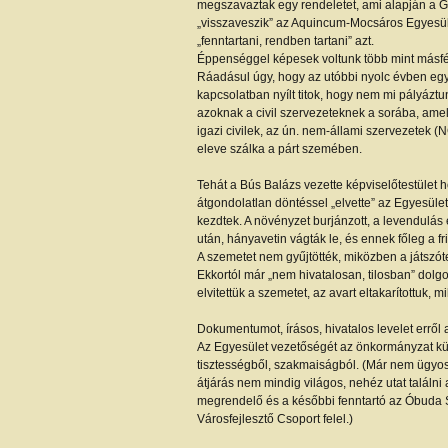
megszavaztak egy rendeletet, ami alapján a Gla
„visszaveszik” az Aquincum-Mocsáros Egyesüle
„fenntartani, rendben tartani” azt.
Éppenséggel képesek voltunk több mint másfél 
Ráadásul úgy, hogy az utóbbi nyolc évben egy
kapcsolatban nyílt titok, hogy nem mi pályáztu
azoknak a civil szervezeteknek a sorába, amel
igazi civilek, az ún. nem-állami szervezetek 
eleve szálka a párt szemében.
Tehát a Bús Balázs vezette képviselőtestület 
átgondolatlan döntéssel „elvette” az Egyesül
kezdtek. A növényzet burjánzott, a levendulás 
után, hányavetin vágták le, és ennek főleg a fris
A szemetet nem gyűjtötték, miközben a játszó
Ekkortól már „nem hivatalosan, tilosban” dolgo
elvitettük a szemetet, az avart eltakarítottuk, 
Dokumentumot, írásos, hivatalos levelet erről 
Az Egyesület vezetőségét az önkormányzat kül
tisztességből, szakmaiságból. (Már nem ügyosz
átjárás nem mindig világos, nehéz utat találni
megrendelő és a későbbi fenntartó az Óbuda Spo
Városfejlesztő Csoport felel.)