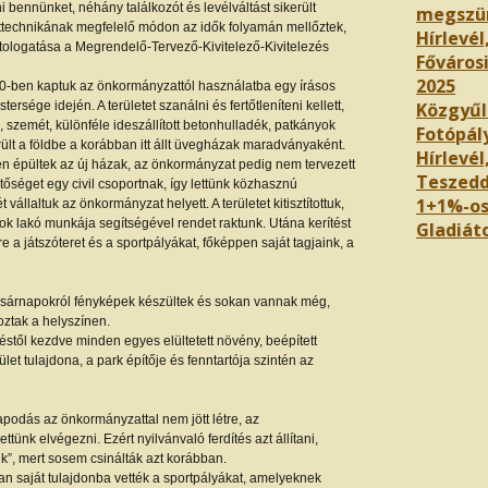
 bennünket, néhány találkozót és levélváltást sikerült
megszü
árttechnikának megfelelő módon az idők folyamán mellőztek,
Hírlevél
ség tologatása a Megrendelő-Tervező-Kivitelező-Kivitelezés
Főváros
2025
000-ben kaptuk az önkormányzattól használatba egy írásos
rsége idején. A területet szanálni és fertőtleníteni kellett,
Közgyűl
k, szemét, különféle ideszállított betonhulladék, patkányok
Fotópál
rült a földbe a korábban itt állt üvegházak maradványaként.
Hírlevél,
en épültek az új házak, az önkormányzat pedig nem tervezett
Teszedd
hetőséget egy civil csoportnak, így lettünk közhasznú
1+1%-os
 vállaltuk az önkormányzat helyett. A területet kitisztítottuk,
k lakó munkája segítségével rendet raktunk. Utána kerítést
Gladiáto
e a játszóteret és a sportpályákat, főképpen saját tagjaink, a
asárnapokról fényképek készültek és sokan vannak még,
ztak a helyszínen.
stől kezdve minden egyes elültetett növény, beépített
t tulajdona, a park építője és fenntartója szintén az
podás az önkormányzattal nem jött létre, az
ünk elvégezni. Ezért nyilvánvaló ferdítés azt állítani,
ik”, mert sosem csinálták azt korábban.
úan saját tulajdonba vették a sportpályákat, amelyeknek