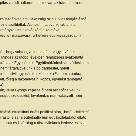
építés valódi hátteréről nem kívántak tudomást venni,
ű csúszdánkat, amit lakossági szja 1%-os felajánlásból
s elszállították. A piros hintalovunknak, ami a
nkormányzati munkavégzés” alkalmával.
raépített mászóvárat, a helyére egy kis csúszdát (!)
ött, hogy soha egyetlen telefon- vagy levélbeli
k. Mindez az utóbbi években rendszeres gyakorlattá
norálta az Egyesületet. Együttműködési szerződést sem
 nem tárgyalt velünk a polgármester, holott
leti civil egyesülettel kötöttek. (Ez nem a parkra
eti, főleg a lakóhelyszíni közös, egymást támogató
a).
ták, Bulla György képviselő nem állt szóba velünk,
 megbeszélésektől, leveleinkre nem válaszolt, nem
lását elutasítani óriási politikai hiba, „baráti civileket”
rrástól elzárni égbekiáltó bűn egy közfeladatot ellátó
ban csak és kizárólag a díszcivileknek kedvez és ez a