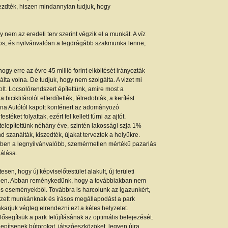
kezdték, hiszen mindannyian tudjuk, hogy
 nem az eredeti terv szerint végzik el a munkát. A víz
tos, és nyilvánvalóan a legdrágább szakmunka lenne,
y erre az évre 45 millió forint elköltését irányozták
álta volna. De tudjuk, hogy nem szolgálta. A vizet mi
olt. Locsolórendszert építettünk, amire most a
 biciklitárolót elferdítették, félredobták, a kerítést
na Autótól kapott konténert az adományozó
téket folyattak, ezért fel kellett fúrni az ajtót.
telepítettünk néhány éve, szintén lakossági szja 1%
szanálták, kiszedték, újakat terveztek a helyükre.
ben a legnyilvánvalóbb, szemérmetlen mértékű pazarlás
lálása.
sen, hogy új képviselőtestület alakult, új területi
ében. Abban reménykedünk, hogy a továbbiakban nem
os eseményekből. Továbbra is harcolunk az igazunkért,
gzett munkánknak és írásos megállapodást a park
karjuk végleg elrendezni ezt a kétes helyzetet.
lősegítsük a park felújításának az optimális befejezését.
elepítsenek bútorokat, játszóeszközöket, legyen újra