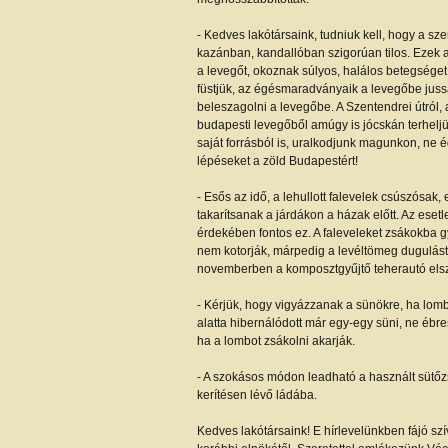
- Kedves lakótársaink, tudniuk kell, hogy a sze
kazánban, kandallóban szigorúan tilos. Ezek
a levegőt, okoznak súlyos, halálos betegséget
füstjük, az égésmaradványaik a levegőbe jussa
beleszagolni a levegőbe. A Szentendrei útról,
budapesti levegőből amúgy is jócskán terheljü
saját forrásból is, uralkodjunk magunkon, ne 
lépéseket a zöld Budapestért!
- Esős az idő, a lehullott falevelek csúszósak, 
takarítsanak a járdákon a házak előtt. Az eset
érdekében fontos ez. A faleveleket zsákokba g
nem kotorják, márpedig a levéltömeg dugulást
novemberben a komposztgyűjtő teherautó elszá
- Kérjük, hogy vigyázzanak a sünökre, ha lomb
alatta hibernálódott már egy-egy süni, ne ébre
ha a lombot zsákolni akarják.
- A szokásos módon leadható a használt sütőzs
kerítésen lévő ládába.
Kedves lakótársaink! E hírlevelünkben fájó szí