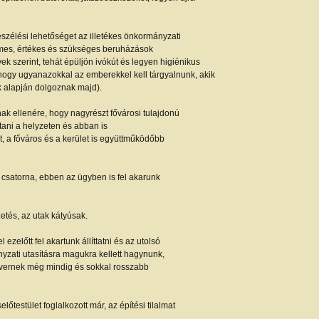
szélési lehetőséget az illetékes önkormányzati
elmes, értékes és szükséges beruházások
ek szerint, tehát épüljön ivókút és legyen higiénikus
, hogy ugyanazokkal az emberekkel kell tárgyalnunk, akik
k alapján dolgoznak majd).
nak ellenére, hogy nagyrészt fővárosi tulajdonú
tani a helyzeten és abban is
, a főváros és a kerület is együttműködőbb
 csatorna, ebben az ügyben is fel akarunk
etés, az utak kátyúsak.
ezelőtt fel akartunk állíttatni és az utolsó
yzati utasításra magukra kellett hagynunk,
evernek még mindig és sokkal rosszabb
előtestület foglalkozott már, az építési tilalmat