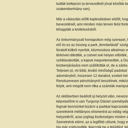
tudták befejezni (a tervezettnél jóval később 
szakemberhiány van).
Már a választás előtti kapkodásban eldőlt, hogy
bevezetését, ami minden más terven felül fon
kihagyták a kivitelezésből.
Az önkormányzati honlapokon még szerepel, hog
elő és ez az összeg a park „fenntartását” szolg
fúratott kútból nyertük, kézmosásra alkalmas v
térkövet ráfedték, a csövet sok helyen eltörték, a
szétdarabolták, a kapuk megvetemedtek, a Du
közbenjárására nem szállították el, de a zárba fes
Teljesen jó, mi több, kiváló minőségű padokat 
adományból, összesen 12 darabot, ezeket mind 
Rendszeresen pénzhiányról beszélnek, miköz
folyik, ami mögött nem ritka a számlák manipu
Az októberben beállott új helyzet után, nevezete
képviselőnk is van Turgonyi Dániel személy
fognak bennünket kizárni a parkkal kapcsolat
szeretnénk méltányos elismerést az eddig vé
helyzetéről, azaz jogilag tisztességes módon a
Szeretnénk elérni, az a legfőbb célunk, hogy e
Ha már szétszedték, fejezzék be a felújítást, t