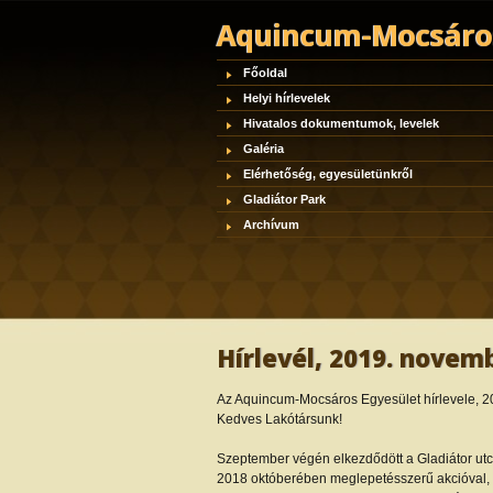
Aquincum-Mocsáros
Főoldal
Helyi hírlevelek
Hivatalos dokumentumok, levelek
Galéria
Elérhetőség, egyesületünkről
Gladiátor Park
Archívum
Hírlevél, 2019. novem
Az Aquincum-Mocsáros Egyesület hírlevele, 2
Kedves Lakótársunk!
Szeptember végén elkezdődött a Gladiátor utcai 
2018 októberében meglepetésszerű akcióval, na