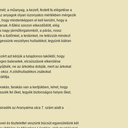
mét, a műanyag, a kezelt, festett fa elégetése a
 az anyagok olyan iszonyatos mértékben mérgezik
, hogy mindenképpen el kell kerülni, hogy a
nak. A fűtési szezon elkezdődött, elég
 a nagy járműforgalomból, a párás, rossz
k a tüdőnket, a testünket, ne tetézzük mindezt
égessünk veszélyes hulladékot, tegyünk bátran
ezért azt kérjük a tulajdonos lakóktól, hogy
leges balesetek, elcsúszások elkerülése
yűjtsék, ne az árkokba dobják, mert az árkokat
 okoz. A zöldhulladékos zsákokat
llítja.
rakás, farakás van a kertjükben, lehet, hogy
sszék fel őket, tegyék biztonságos helyre őket,
iradék az Aranyalma utca 7. szám alatt a
vvel és tisztelettel veszünk búcsút egyesületünk két