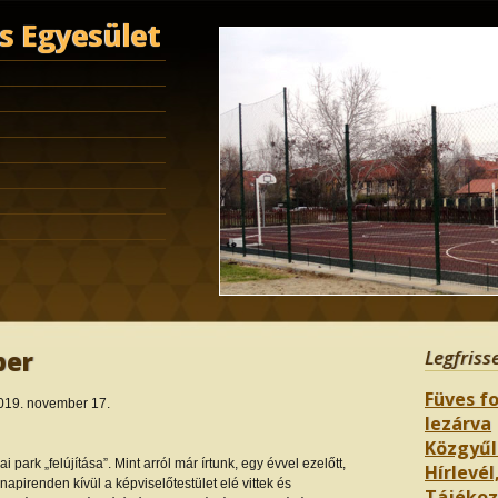
 Egyesület
ber
Legfriss
Füves fo
019. november 17.
lezárva
Közgyűl
park „felújítása”. Mint arról már írtunk, egy évvel ezelőtt,
Hírlevél,
pirenden kívül a képviselőtestület elé vittek és
Tájékozt