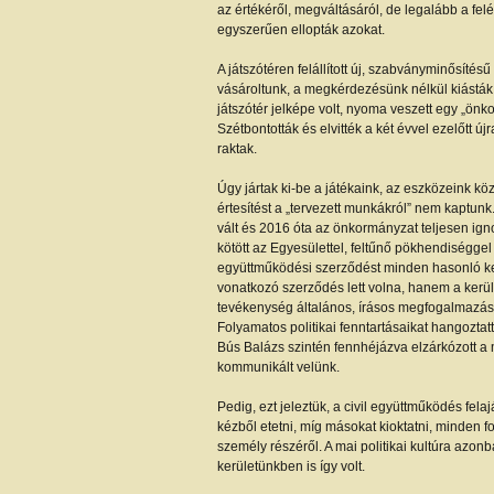
az értékéről, megváltásáról, de legalább a fel
egyszerűen ellopták azokat.
A játszótéren felállított új, szabványminősítés
vásároltunk, a megkérdezésünk nélkül kiásták é
játszótér jelképe volt, nyoma veszett egy „ö
Szétbontották és elvitték a két évvel ezelőtt új
raktak.
Úgy jártak ki-be a játékaink, az eszközeink köz
értesítést a „tervezett munkákról” nem kaptun
vált és 2016 óta az önkormányzat teljesen ig
kötött az Egyesülettel, feltűnő pökhendiséggel
együttműködési szerződést minden hasonló kerü
vonatkozó szerződés lett volna, hanem a kerül
tevékenység általános, írásos megfogalmazás
Folyamatos politikai fenntartásaikat hangoztat
Bús Balázs szintén fennhéjázva elzárkózott a
kommunikált velünk.
Pedig, ezt jeleztük, a civil együttműködés felaján
kézből etetni, míg másokat kioktatni, minden fo
személy részéről. A mai politikai kultúra azon
kerületünkben is így volt.