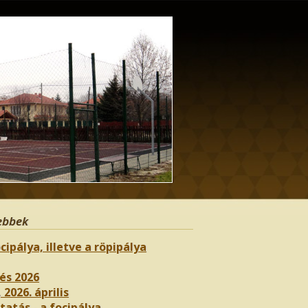
ebbek
cipálya, illetve a röpipálya
és 2026
 2026. április
atás - a focipálya