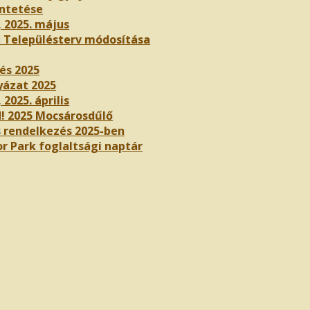
ntetése
, 2025. május
i Településterv módosítása
és 2025
yázat 2025
 2025. április
! 2025 Mocsárosdűlő
 rendelkezés 2025-ben
r Park foglaltsági naptár